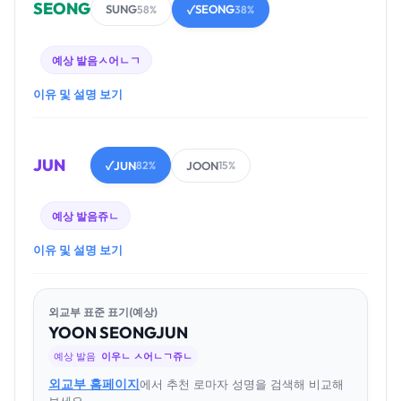
SEONG
SUNG
SEONG
58%
✓
38%
예상 발음
ㅅ어ㄴㄱ
이유 및 설명 보기
JUN
JUN
JOON
✓
82%
15%
예상 발음
쥬ㄴ
이유 및 설명 보기
외교부 표준 표기(예상)
YOON
SEONG
JUN
예상 발음
이우ㄴ ㅅ어ㄴㄱ쥬ㄴ
외교부 홈페이지
에서 추천 로마자 성명을 검색해 비교해
보세요.