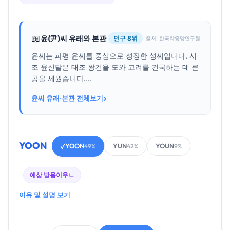
📖
윤(尹)씨 유래와 본관
인구 8위
출처: 한국학중앙연구원
윤씨는 파평 윤씨를 중심으로 성장한 성씨입니다. 시
조 윤신달은 태조 왕건을 도와 고려를 건국하는 데 큰
공을 세웠습니다....
›
윤씨 유래·본관 전체보기
YOON
YOON
YUN
YOUN
✓
49%
42%
9%
예상 발음
이우ㄴ
이유 및 설명 보기