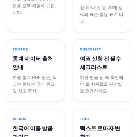
점을 모두 해결해 드립
김·이·박·최 등 20개 성
니다.
씨의 표준·통용 표기 비
교
SOURCE
CHECKLIST
통계 데이터 출처
여권 신청 전 필수
안내
체크리스트
여권 통계 PDF 원문, 외
여권 발급 전 꼭 확인해
교부·문체부 공식 링크
야 할 항목들을 단계별
및 참조 문서
로 점검하세요.
GLOBAL
TOOL
한국어 이름 발음
텍스트 로마자 변
가이드
환기