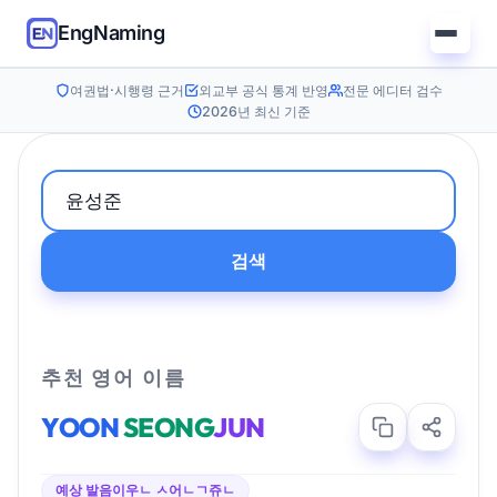
EngNaming
여권법·시행령 근거
외교부 공식 통계 반영
전문 에디터 검수
2026년 최신 기준
검색
추천 영어 이름
YOON
SEONG
JUN
예상 발음
이우ㄴ ㅅ어ㄴㄱ쥬ㄴ