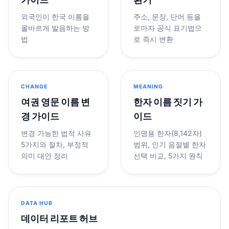
외국인이 한국 이름을
주소, 문장, 단어 등을
올바르게 발음하는 방
로마자 공식 표기법으
법
로 즉시 변환
CHANGE
MEANING
여권 영문 이름 변
한자 이름 짓기 가
경 가이드
이드
변경 가능한 법적 사유
인명용 한자(8,142자)
5가지와 절차, 부정적
범위, 인기 음절별 한자
의미 대안 정리
선택 비교, 5가지 원칙
DATA HUB
데이터 리포트 허브