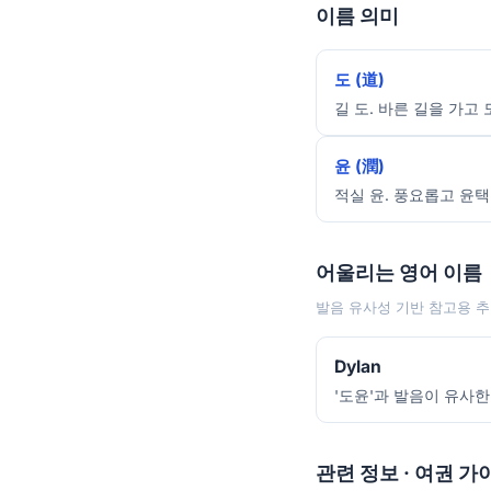
이름 의미
도 (道)
길 도. 바른 길을 가고 
윤 (潤)
적실 윤. 풍요롭고 윤택
어울리는 영어 이름
발음 유사성 기반 참고용 추
Dylan
'도윤'과 발음이 유사한
관련 정보 · 여권 가