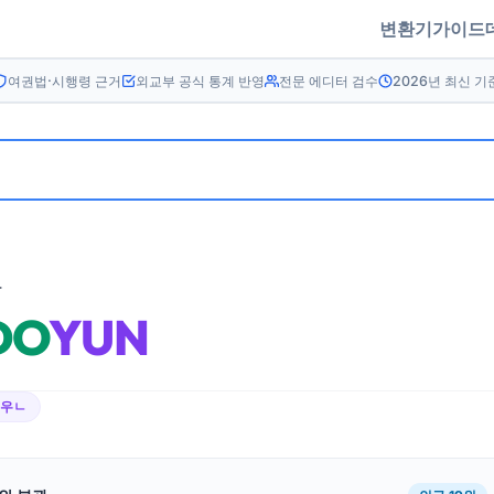
변환기
가이드
여권법·시행령 근거
외교부 공식 통계 반영
전문 에디터 검수
2026년 최신 기
름
DO
YUN
이우ㄴ