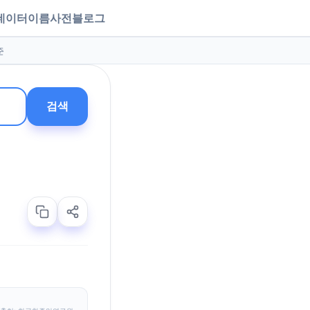
데이터
이름사전
블로그
준
검색