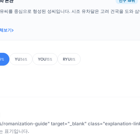
래와 본관
인구 19위
 유씨를 중심으로 형성된 성씨입니다. 시조 유차달은 고려 건국을 도와 
›
전체보기
YU
YOU
RYU
9%
36%
15%
8%
es/romanization-guide" target="_blank" class="explanatio
는 표기입니다.