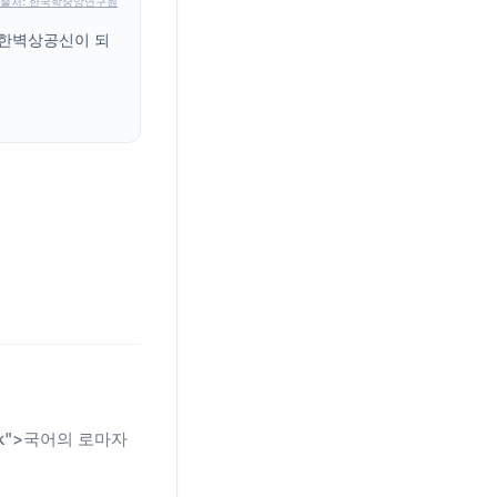
출처: 한국학중앙연구원
삼한벽상공신이 되
n-link">국어의 로마자