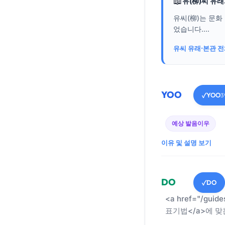
📖
유(柳)씨 유
유씨(柳)는 문화
었습니다....
유씨 유래·본관 
YOO
YOO
✓
3
예상 발음
이우
이유 및 설명 보기
DO
DO
✓
<a href="/guid
표기법</a>에 맞