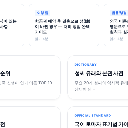
여행 팁
법률/행정
-)이 있는
항공권 예약 후 결혼으로 성(姓)
외국 이름
의사항
이 바뀐 경우 — 처리 방법 완벽
영문으로 
가이드
원칙과 실
읽기 4분
읽기 4분
DICTIONARY
 순위
성씨 유래와 본관 사전
민국 신생아 인기 이름 TOP 10
주요 20개 성씨의 역사적 유
상세히 안내
OFFICIAL STANDARD
사전
국어 로마자 표기법 가