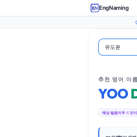
EngNaming
추천 영어 이
YOO
예상 발음
이우 ㄷ오