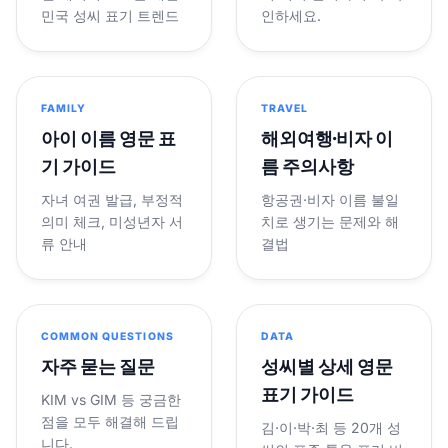
민국 성씨 표기 트렌드
인하세요.
FAMILY
TRAVEL
아이 이름 영문 표
해외여행·비자 이
기 가이드
름 주의사항
자녀 여권 발급, 부정적
항공권·비자 이름 불일
의미 체크, 미성년자 서
치로 생기는 문제와 해
류 안내
결법
COMMON QUESTIONS
DATA
자주 묻는 질문
성씨별 상세 영문
표기 가이드
KIM vs GIM 등 궁금한
점을 모두 해결해 드립
김·이·박·최 등 20개 성
니다.