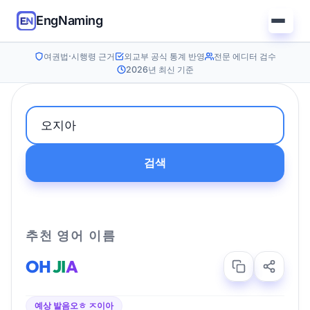
EngNaming
여권법·시행령 근거
외교부 공식 통계 반영
전문 에디터 검수
2026년 최신 기준
검색
추천 영어 이름
OH
JI
A
예상 발음
오ㅎ ㅈ이아