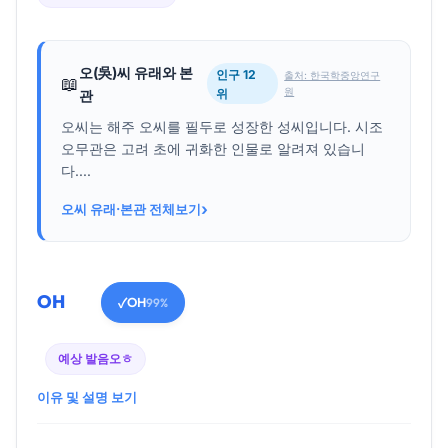
오(吳)씨 유래와 본
인구 12
출처: 한국학중앙연구
📖
원
위
관
오씨는 해주 오씨를 필두로 성장한 성씨입니다. 시조
오무관은 고려 초에 귀화한 인물로 알려져 있습니
다....
›
오씨 유래·본관 전체보기
OH
OH
✓
99%
예상 발음
오ㅎ
이유 및 설명 보기