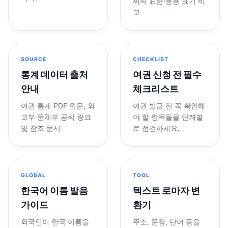
씨의 표준·통용 표기 비
교
SOURCE
CHECKLIST
통계 데이터 출처
여권 신청 전 필수
안내
체크리스트
여권 통계 PDF 원문, 외
여권 발급 전 꼭 확인해
교부·문체부 공식 링크
야 할 항목들을 단계별
및 참조 문서
로 점검하세요.
GLOBAL
TOOL
한국어 이름 발음
텍스트 로마자 변
가이드
환기
외국인이 한국 이름을
주소, 문장, 단어 등을