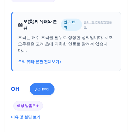
오(吳)씨 유래와 본
인구 12
출처: 한국학중앙연구
📖
원
위
관
오씨는 해주 오씨를 필두로 성장한 성씨입니다. 시조
오무관은 고려 초에 귀화한 인물로 알려져 있습니
다....
›
오씨 유래·본관 전체보기
OH
OH
✓
99%
예상 발음
오ㅎ
이유 및 설명 보기