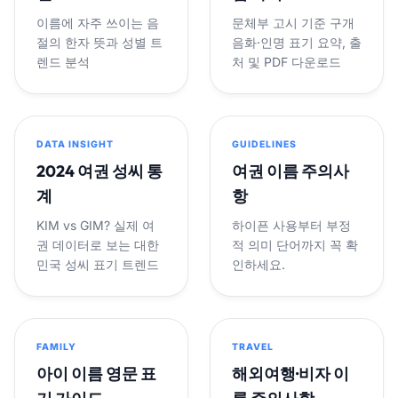
이름에 자주 쓰이는 음
문체부 고시 기준 구개
절의 한자 뜻과 성별 트
음화·인명 표기 요약, 출
렌드 분석
처 및 PDF 다운로드
DATA INSIGHT
GUIDELINES
2024 여권 성씨 통
여권 이름 주의사
계
항
KIM vs GIM? 실제 여
하이픈 사용부터 부정
권 데이터로 보는 대한
적 의미 단어까지 꼭 확
민국 성씨 표기 트렌드
인하세요.
FAMILY
TRAVEL
아이 이름 영문 표
해외여행·비자 이