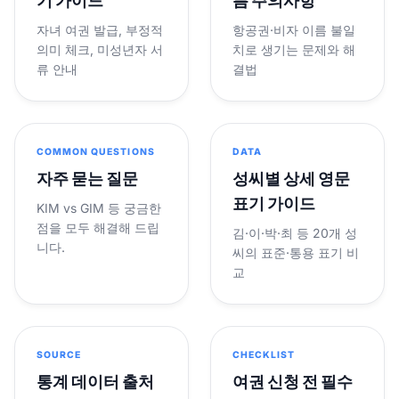
기 가이드
름 주의사항
자녀 여권 발급, 부정적
항공권·비자 이름 불일
의미 체크, 미성년자 서
치로 생기는 문제와 해
류 안내
결법
COMMON QUESTIONS
DATA
자주 묻는 질문
성씨별 상세 영문
표기 가이드
KIM vs GIM 등 궁금한
점을 모두 해결해 드립
김·이·박·최 등 20개 성
니다.
씨의 표준·통용 표기 비
교
SOURCE
CHECKLIST
통계 데이터 출처
여권 신청 전 필수