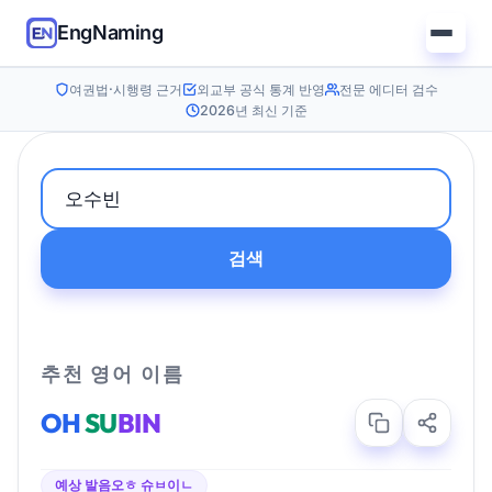
EngNaming
여권법·시행령 근거
외교부 공식 통계 반영
전문 에디터 검수
2026년 최신 기준
검색
추천 영어 이름
OH
SU
BIN
예상 발음
오ㅎ 슈ㅂ이ㄴ