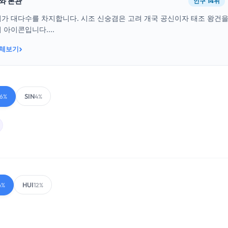
래와 본관
인구 14위
씨가 대다수를 차지합니다. 시조 신숭겸은 고려 개국 공신이자 태조 왕건
 아이콘입니다....
›
전체보기
SIN
6%
4%
HUI
4%
12%