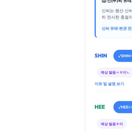
📖
신(申)씨 유
신씨는 평산 신
히 전사한 충절의
신씨 유래·본관 
SHIN
SHIN
✓
9
예상 발음
ㅅㅎ이ㄴ
이유 및 설명 보기
HEE
HEE
✓
8
예상 발음
ㅎ이