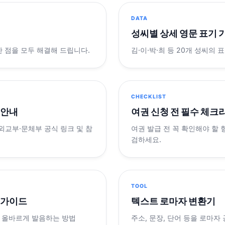
DATA
성씨별 상세 영문 표기 
궁금한 점을 모두 해결해 드립니다.
김·이·박·최 등 20개 성씨의 
CHECKLIST
 안내
여권 신청 전 필수 체크
 외교부·문체부 공식 링크 및 참
여권 발급 전 꼭 확인해야 할
검하세요.
TOOL
 가이드
텍스트 로마자 변환기
 올바르게 발음하는 방법
주소, 문장, 단어 등을 로마자