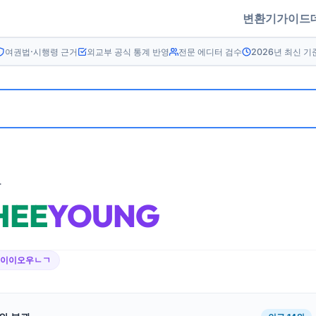
변환기
가이드
여권법·시행령 근거
외교부 공식 통계 반영
전문 에디터 검수
2026년 최신 기
름
HEE
YOUNG
ㅎ이이오우ㄴㄱ