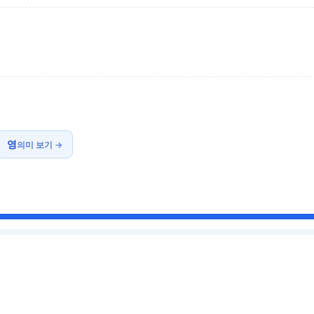
영
의미 보기 →