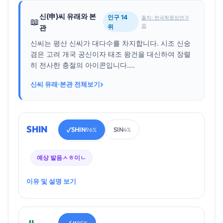
신(申)씨 유래와 본
인구 14
출처: 한국학중앙연구
📖
원
위
관
신씨는 평산 신씨가 대다수를 차지합니다. 시조 신숭
겸은 고려 개국 공신이자 태조 왕건을 대신하여 장렬
히 전사한 충절의 아이콘입니다....
›
신씨 유래·본관 전체보기
SHIN
SHIN
SIN
✓
96%
4%
예상 발음
ㅅㅎ이ㄴ
이유 및 설명 보기