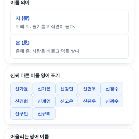
이름 의미
지 (智)
지혜 지. 슬기롭고 식견이 높다.
은 (恩)
은혜 은. 사랑을 베풀고 덕을 쌓다.
신씨 다른 이름 영어 표기
신가윤
신가은
신강민
신건우
신경수
신경희
신계영
신고은
신관우
신광수
신구민
신규리
어울리는 영어 이름