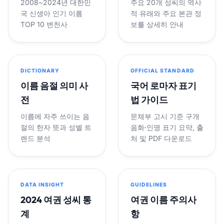
2008~2024년 대한민
주요 20개 성씨의 역사
국 신생아 인기 이름
적 유래와 주요 본관 정
TOP 10 변천사
보를 상세히 안내
DICTIONARY
OFFICIAL STANDARD
이름 음절 의미 사
국어 로마자 표기
전
법 가이드
이름에 자주 쓰이는 음
문체부 고시 기준 구개
절의 한자 뜻과 성별 트
음화·인명 표기 요약, 출
렌드 분석
처 및 PDF 다운로드
DATA INSIGHT
GUIDELINES
2024 여권 성씨 통
여권 이름 주의사
계
항