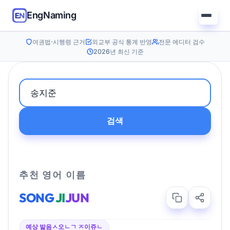
EngNaming
여권법·시행령 근거
외교부 공식 통계 반영
전문 에디터 검수
2026년 최신 기준
검색
추천 영어 이름
SONG
JI
JUN
예상 발음
ㅅ오ㄴㄱ ㅈ이쥬ㄴ