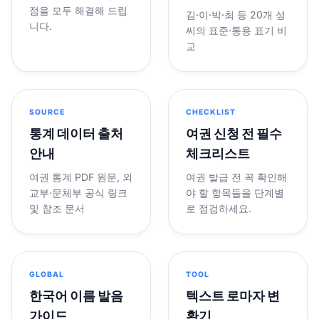
점을 모두 해결해 드립
김·이·박·최 등 20개 성
니다.
씨의 표준·통용 표기 비
교
SOURCE
CHECKLIST
통계 데이터 출처
여권 신청 전 필수
안내
체크리스트
여권 통계 PDF 원문, 외
여권 발급 전 꼭 확인해
교부·문체부 공식 링크
야 할 항목들을 단계별
및 참조 문서
로 점검하세요.
GLOBAL
TOOL
한국어 이름 발음
텍스트 로마자 변
가이드
환기