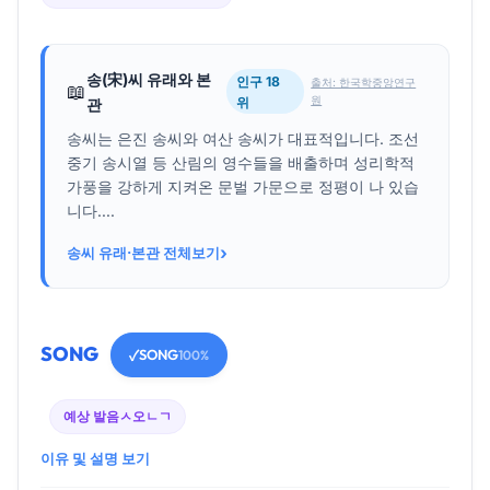
송(宋)씨 유래와 본
인구 18
출처: 한국학중앙연구
📖
원
위
관
송씨는 은진 송씨와 여산 송씨가 대표적입니다. 조선
중기 송시열 등 산림의 영수들을 배출하며 성리학적
가풍을 강하게 지켜온 문벌 가문으로 정평이 나 있습
니다....
›
송씨 유래·본관 전체보기
SONG
SONG
✓
100%
예상 발음
ㅅ오ㄴㄱ
이유 및 설명 보기