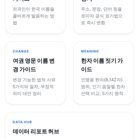
외국인이 한국 이름을
주소, 문장, 단어 등을
올바르게 발음하는 방
로마자 공식 표기법으
법
로 즉시 변환
CHANGE
MEANING
여권 영문 이름 변
한자 이름 짓기 가
경 가이드
이드
변경 가능한 법적 사유
인명용 한자(8,142자)
5가지와 절차, 부정적
범위, 인기 음절별 한자
의미 대안 정리
선택 비교, 5가지 원칙
DATA HUB
데이터 리포트 허브