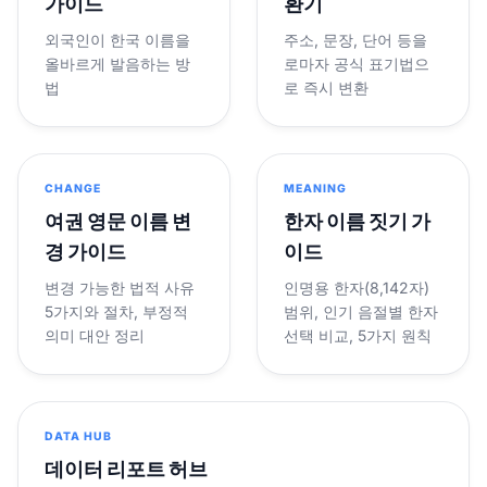
가이드
환기
외국인이 한국 이름을
주소, 문장, 단어 등을
올바르게 발음하는 방
로마자 공식 표기법으
법
로 즉시 변환
CHANGE
MEANING
여권 영문 이름 변
한자 이름 짓기 가
경 가이드
이드
변경 가능한 법적 사유
인명용 한자(8,142자)
5가지와 절차, 부정적
범위, 인기 음절별 한자
의미 대안 정리
선택 비교, 5가지 원칙
DATA HUB
데이터 리포트 허브