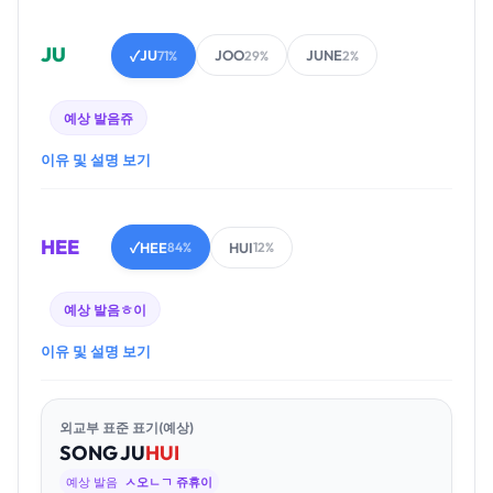
JU
JU
JOO
JUNE
✓
71%
29%
2%
예상 발음
쥬
이유 및 설명 보기
HEE
HEE
HUI
✓
84%
12%
예상 발음
ㅎ이
이유 및 설명 보기
외교부 표준 표기(예상)
SONG
JU
HUI
예상 발음
ㅅ오ㄴㄱ 쥬휴이