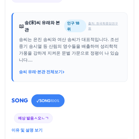
송(宋)씨 유래와 본
인구 18
출처: 한국학중앙연구
📖
원
위
관
송씨는 은진 송씨와 여산 송씨가 대표적입니다. 조선
중기 송시열 등 산림의 영수들을 배출하며 성리학적
가풍을 강하게 지켜온 문벌 가문으로 정평이 나 있습
니다....
›
송씨 유래·본관 전체보기
SONG
SONG
✓
100%
예상 발음
ㅅ오ㄴㄱ
이유 및 설명 보기