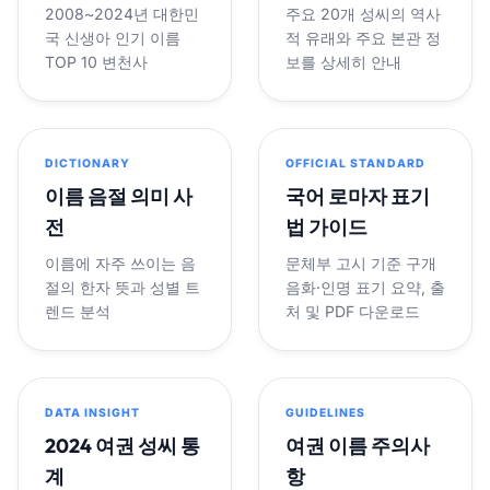
2008~2024년 대한민
주요 20개 성씨의 역사
국 신생아 인기 이름
적 유래와 주요 본관 정
TOP 10 변천사
보를 상세히 안내
DICTIONARY
OFFICIAL STANDARD
이름 음절 의미 사
국어 로마자 표기
전
법 가이드
이름에 자주 쓰이는 음
문체부 고시 기준 구개
절의 한자 뜻과 성별 트
음화·인명 표기 요약, 출
렌드 분석
처 및 PDF 다운로드
DATA INSIGHT
GUIDELINES
2024 여권 성씨 통
여권 이름 주의사
계
항