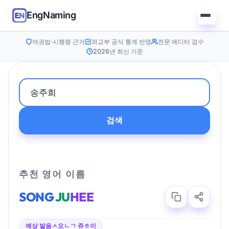
EngNaming
여권법·시행령 근거
외교부 공식 통계 반영
전문 에디터 검수
2026년 최신 기준
검색
추천 영어 이름
SONG
JU
HEE
예상 발음
ㅅ오ㄴㄱ 쥬ㅎ이