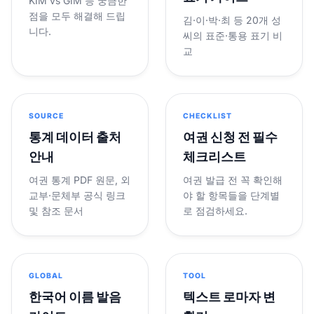
KIM vs GIM 등 궁금한
점을 모두 해결해 드립
김·이·박·최 등 20개 성
니다.
씨의 표준·통용 표기 비
교
SOURCE
CHECKLIST
통계 데이터 출처
여권 신청 전 필수
안내
체크리스트
여권 통계 PDF 원문, 외
여권 발급 전 꼭 확인해
교부·문체부 공식 링크
야 할 항목들을 단계별
및 참조 문서
로 점검하세요.
GLOBAL
TOOL
한국어 이름 발음
텍스트 로마자 변