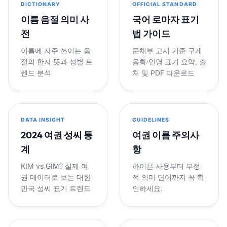
DICTIONARY
OFFICIAL STANDARD
이름 음절 의미 사
국어 로마자 표기
전
법 가이드
이름에 자주 쓰이는 음
문체부 고시 기준 구개
절의 한자 뜻과 성별 트
음화·인명 표기 요약, 출
렌드 분석
처 및 PDF 다운로드
DATA INSIGHT
GUIDELINES
2024 여권 성씨 통
여권 이름 주의사
계
항
KIM vs GIM? 실제 여
하이픈 사용부터 부정
권 데이터로 보는 대한
적 의미 단어까지 꼭 확
민국 성씨 표기 트렌드
인하세요.