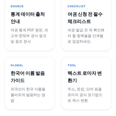
SOURCE
CHECKLIST
통계 데이터 출처
여권 신청 전 필수
안내
체크리스트
여권 통계 PDF 원문, 외
여권 발급 전 꼭 확인해
교부·문체부 공식 링크
야 할 항목들을 단계별
및 참조 문서
로 점검하세요.
GLOBAL
TOOL
한국어 이름 발음
텍스트 로마자 변
가이드
환기
외국인이 한국 이름을
주소, 문장, 단어 등을
올바르게 발음하는 방
로마자 공식 표기법으
법
로 즉시 변환