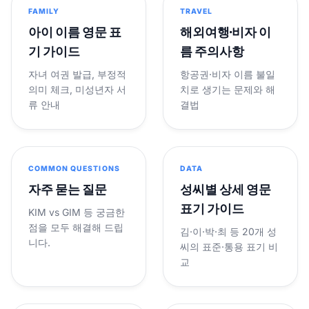
FAMILY
TRAVEL
아이 이름 영문 표
해외여행·비자 이
기 가이드
름 주의사항
자녀 여권 발급, 부정적
항공권·비자 이름 불일
의미 체크, 미성년자 서
치로 생기는 문제와 해
류 안내
결법
COMMON QUESTIONS
DATA
자주 묻는 질문
성씨별 상세 영문
표기 가이드
KIM vs GIM 등 궁금한
점을 모두 해결해 드립
김·이·박·최 등 20개 성
니다.
씨의 표준·통용 표기 비
교