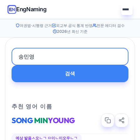
EngNaming
여권법·시행령 근거
외교부 공식 통계 반영
전문 에디터 검수
2026년 최신 기준
검색
추천 영어 이름
SONG
MIN
YOUNG
예상 발음
ㅅ오ㄴㄱ ㅁ이ㄴ이오우ㄴㄱ