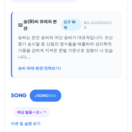
송(宋)씨 유래와 본
인구 18
출처: 한국학중앙연구
📖
원
위
관
송씨는 은진 송씨와 여산 송씨가 대표적입니다. 조선
중기 송시열 등 산림의 영수들을 배출하며 성리학적
가풍을 강하게 지켜온 문벌 가문으로 정평이 나 있습
니다....
›
송씨 유래·본관 전체보기
SONG
SONG
✓
100%
예상 발음
ㅅ오ㄴㄱ
이유 및 설명 보기