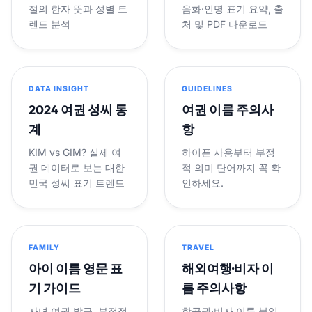
절의 한자 뜻과 성별 트
음화·인명 표기 요약, 출
렌드 분석
처 및 PDF 다운로드
DATA INSIGHT
GUIDELINES
2024 여권 성씨 통
여권 이름 주의사
계
항
KIM vs GIM? 실제 여
하이픈 사용부터 부정
권 데이터로 보는 대한
적 의미 단어까지 꼭 확
민국 성씨 표기 트렌드
인하세요.
FAMILY
TRAVEL
아이 이름 영문 표
해외여행·비자 이
기 가이드
름 주의사항
자녀 여권 발급, 부정적
항공권·비자 이름 불일