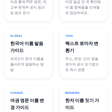
여권 통계 PDF 원문, 외
여권 발급 전 꼭 확인해
교부·문체부 공식 링크
야 할 항목들을 단계별
및 참조 문서
로 점검하세요.
GLOBAL
TOOL
한국어 이름 발음
텍스트 로마자 변
가이드
환기
외국인이 한국 이름을
주소, 문장, 단어 등을
올바르게 발음하는 방
로마자 공식 표기법으
법
로 즉시 변환
CHANGE
MEANING
여권 영문 이름 변
한자 이름 짓기 가
경 가이드
이드