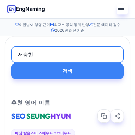
EngNaming
여권법·시행령 근거
외교부 공식 통계 반영
전문 에디터 검수
2026년 최신 기준
검색
추천 영어 이름
SEO
SEUNG
HYUN
예상 발음
ㅅ어 ㅅ에우ㄴㄱㅎ이우ㄴ