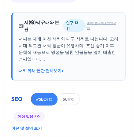
서(徐)씨 유래와 본
인구 13
출처: 한국학중앙연구
📖
원
위
관
서씨는 대개 이천 서씨와 대구 서씨로 나뉩니다. 고려
시대 외교관 서희 장군이 유명하며, 조선 중기 이후
문학적 재능으로 명성을 떨친 인물들을 많이 배출한
성씨입니다....
›
서씨 유래·본관 전체보기
SEO
SEO
SUH
✓
91%
7%
예상 발음
ㅅ어
이유 및 설명 보기