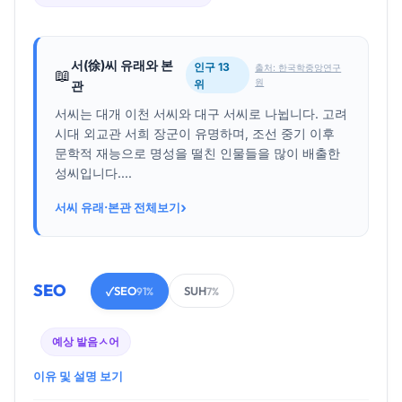
서(徐)씨 유래와 본
인구 13
출처: 한국학중앙연구
📖
원
위
관
서씨는 대개 이천 서씨와 대구 서씨로 나뉩니다. 고려
시대 외교관 서희 장군이 유명하며, 조선 중기 이후
문학적 재능으로 명성을 떨친 인물들을 많이 배출한
성씨입니다....
›
서씨 유래·본관 전체보기
SEO
SEO
SUH
✓
91%
7%
예상 발음
ㅅ어
이유 및 설명 보기