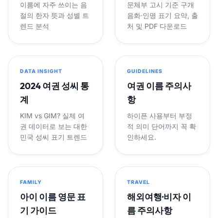
이름에 자주 쓰이는 음
문체부 고시 기준 구개
절의 한자 뜻과 성별 트
음화·인명 표기 요약, 출
렌드 분석
처 및 PDF 다운로드
DATA INSIGHT
GUIDELINES
2024 여권 성씨 통
여권 이름 주의사
계
항
KIM vs GIM? 실제 여
하이픈 사용부터 부정
권 데이터로 보는 대한
적 의미 단어까지 꼭 확
민국 성씨 표기 트렌드
인하세요.
FAMILY
TRAVEL
아이 이름 영문 표
해외여행·비자 이
기 가이드
름 주의사항