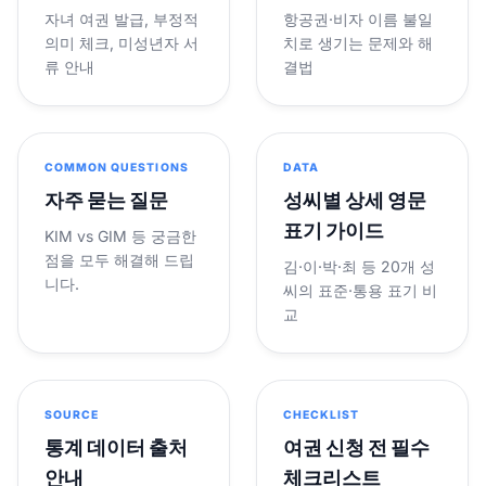
자녀 여권 발급, 부정적
항공권·비자 이름 불일
의미 체크, 미성년자 서
치로 생기는 문제와 해
류 안내
결법
COMMON QUESTIONS
DATA
자주 묻는 질문
성씨별 상세 영문
표기 가이드
KIM vs GIM 등 궁금한
점을 모두 해결해 드립
김·이·박·최 등 20개 성
니다.
씨의 표준·통용 표기 비
교
SOURCE
CHECKLIST
통계 데이터 출처
여권 신청 전 필수
안내
체크리스트