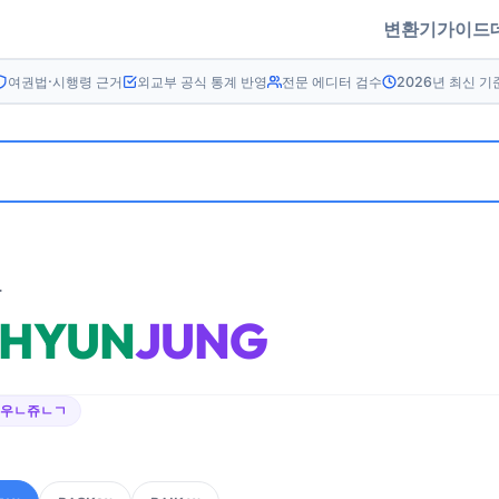
변환기
가이드
여권법·시행령 근거
외교부 공식 통계 반영
전문 에디터 검수
2026년 최신 기
름
HYUN
JUNG
이우ㄴ쥬ㄴㄱ