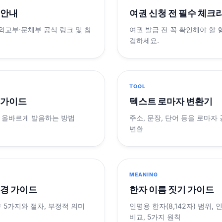
 안내
여권 신청 전 필수 체크
 외교부·문체부 공식 링크 및 참
여권 발급 전 꼭 확인해야 할
검하세요.
TOOL
 가이드
텍스트 로마자 변환기
 올바르게 발음하는 방법
주소, 문장, 단어 등을 로마자
변환
MEANING
변경 가이드
한자 이름 짓기 가이드
 5가지와 절차, 부정적 의미
인명용 한자(8,142자) 범위,
비교, 5가지 원칙