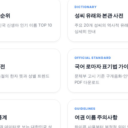
DICTIONARY
 순위
성씨 유래와 본관 사전
민국 신생아 인기 이름 TOP 10
주요 20개 성씨의 역사적 유
상세히 안내
OFFICIAL STANDARD
사전
국어 로마자 표기법 가
음절의 한자 뜻과 성별 트렌드
문체부 고시 기준 구개음화·인명
PDF 다운로드
GUIDELINES
 통계
여권 이름 주의사항
제 여권 데이터로 보는 대한민국 성
하이픈 사용부터 부정적 의미