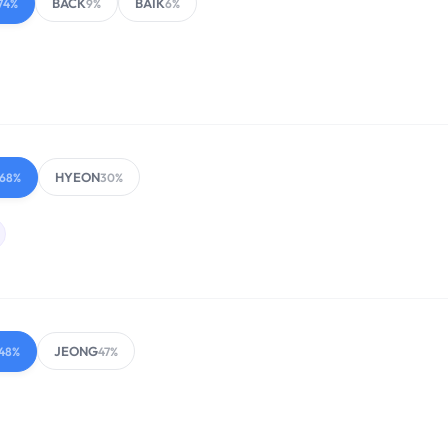
BACK
BAIK
74%
9%
6%
HYEON
68%
30%
JEONG
48%
47%