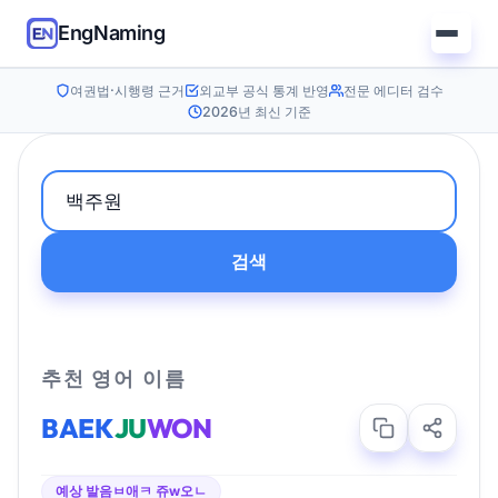
EngNaming
여권법·시행령 근거
외교부 공식 통계 반영
전문 에디터 검수
2026년 최신 기준
검색
추천 영어 이름
BAEK
JU
WON
예상 발음
ㅂ애ㅋ 쥬w오ㄴ