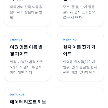
외국인이 한국 이름을
주소, 문장, 단어 등을
올바르게 발음하는 방
로마자 공식 표기법으
법
로 즉시 변환
CHANGE
MEANING
여권 영문 이름 변
한자 이름 짓기 가
경 가이드
이드
변경 가능한 법적 사유
인명용 한자(8,142자)
5가지와 절차, 부정적
범위, 인기 음절별 한자
의미 대안 정리
선택 비교, 5가지 원칙
DATA HUB
데이터 리포트 허브