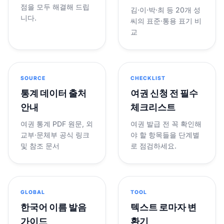
점을 모두 해결해 드립
김·이·박·최 등 20개 성
니다.
씨의 표준·통용 표기 비
교
SOURCE
CHECKLIST
통계 데이터 출처
여권 신청 전 필수
안내
체크리스트
여권 통계 PDF 원문, 외
여권 발급 전 꼭 확인해
교부·문체부 공식 링크
야 할 항목들을 단계별
및 참조 문서
로 점검하세요.
GLOBAL
TOOL
한국어 이름 발음
텍스트 로마자 변
가이드
환기