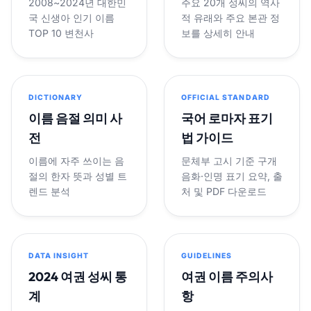
2008~2024년 대한민
주요 20개 성씨의 역사
국 신생아 인기 이름
적 유래와 주요 본관 정
TOP 10 변천사
보를 상세히 안내
DICTIONARY
OFFICIAL STANDARD
이름 음절 의미 사
국어 로마자 표기
전
법 가이드
이름에 자주 쓰이는 음
문체부 고시 기준 구개
절의 한자 뜻과 성별 트
음화·인명 표기 요약, 출
렌드 분석
처 및 PDF 다운로드
DATA INSIGHT
GUIDELINES
2024 여권 성씨 통
여권 이름 주의사
계
항