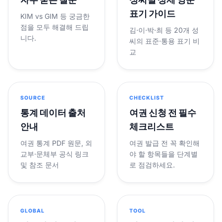
표기 가이드
KIM vs GIM 등 궁금한
점을 모두 해결해 드립
김·이·박·최 등 20개 성
니다.
씨의 표준·통용 표기 비
교
SOURCE
CHECKLIST
통계 데이터 출처
여권 신청 전 필수
안내
체크리스트
여권 통계 PDF 원문, 외
여권 발급 전 꼭 확인해
교부·문체부 공식 링크
야 할 항목들을 단계별
및 참조 문서
로 점검하세요.
GLOBAL
TOOL