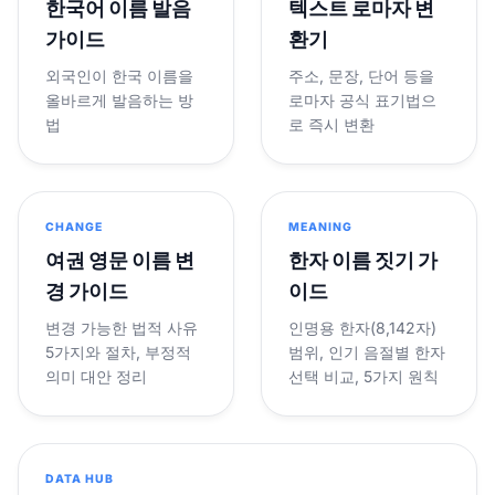
한국어 이름 발음
텍스트 로마자 변
가이드
환기
외국인이 한국 이름을
주소, 문장, 단어 등을
올바르게 발음하는 방
로마자 공식 표기법으
법
로 즉시 변환
CHANGE
MEANING
여권 영문 이름 변
한자 이름 짓기 가
경 가이드
이드
변경 가능한 법적 사유
인명용 한자(8,142자)
5가지와 절차, 부정적
범위, 인기 음절별 한자
의미 대안 정리
선택 비교, 5가지 원칙
DATA HUB