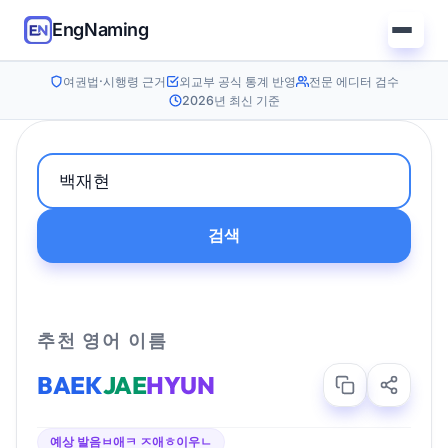
EngNaming
여권법·시행령 근거
외교부 공식 통계 반영
전문 에디터 검수
2026년 최신 기준
검색
추천 영어 이름
BAEK
JAE
HYUN
예상 발음
ㅂ애ㅋ ㅈ애ㅎ이우ㄴ