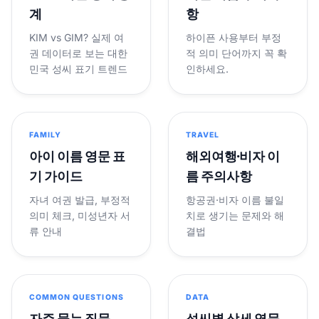
계
항
KIM vs GIM? 실제 여
하이픈 사용부터 부정
권 데이터로 보는 대한
적 의미 단어까지 꼭 확
민국 성씨 표기 트렌드
인하세요.
FAMILY
TRAVEL
아이 이름 영문 표
해외여행·비자 이
기 가이드
름 주의사항
자녀 여권 발급, 부정적
항공권·비자 이름 불일
의미 체크, 미성년자 서
치로 생기는 문제와 해
류 안내
결법
COMMON QUESTIONS
DATA
자주 묻는 질문
성씨별 상세 영문