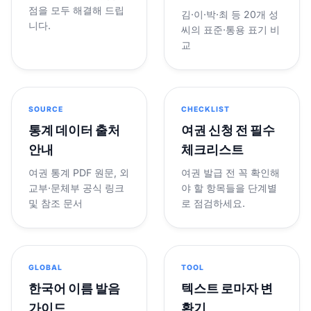
점을 모두 해결해 드립
김·이·박·최 등 20개 성
니다.
씨의 표준·통용 표기 비
교
SOURCE
CHECKLIST
통계 데이터 출처
여권 신청 전 필수
안내
체크리스트
여권 통계 PDF 원문, 외
여권 발급 전 꼭 확인해
교부·문체부 공식 링크
야 할 항목들을 단계별
및 참조 문서
로 점검하세요.
GLOBAL
TOOL
한국어 이름 발음
텍스트 로마자 변
가이드
환기