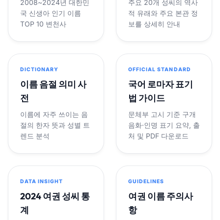
2008~2024년 대한민
주요 20개 성씨의 역사
국 신생아 인기 이름
적 유래와 주요 본관 정
TOP 10 변천사
보를 상세히 안내
DICTIONARY
OFFICIAL STANDARD
이름 음절 의미 사
국어 로마자 표기
전
법 가이드
이름에 자주 쓰이는 음
문체부 고시 기준 구개
절의 한자 뜻과 성별 트
음화·인명 표기 요약, 출
렌드 분석
처 및 PDF 다운로드
DATA INSIGHT
GUIDELINES
2024 여권 성씨 통
여권 이름 주의사
계
항