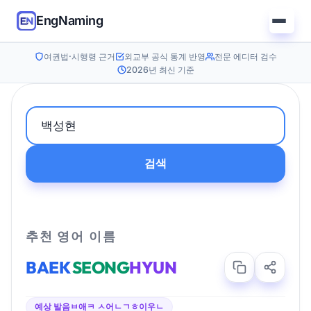
EngNaming
여권법·시행령 근거
외교부 공식 통계 반영
전문 에디터 검수
2026년 최신 기준
검색
추천 영어 이름
BAEK
SEONG
HYUN
예상 발음
ㅂ애ㅋ ㅅ어ㄴㄱㅎ이우ㄴ