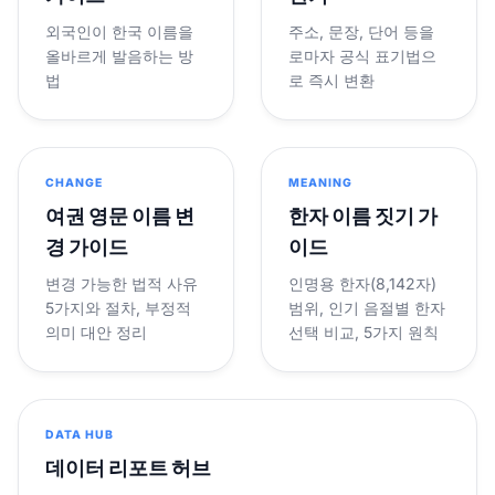
외국인이 한국 이름을
주소, 문장, 단어 등을
올바르게 발음하는 방
로마자 공식 표기법으
법
로 즉시 변환
CHANGE
MEANING
여권 영문 이름 변
한자 이름 짓기 가
경 가이드
이드
변경 가능한 법적 사유
인명용 한자(8,142자)
5가지와 절차, 부정적
범위, 인기 음절별 한자
의미 대안 정리
선택 비교, 5가지 원칙
DATA HUB
데이터 리포트 허브