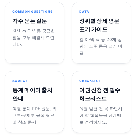
COMMON QUESTIONS
DATA
자주 묻는 질문
성씨별 상세 영문
표기 가이드
KIM vs GIM 등 궁금한
점을 모두 해결해 드립
김·이·박·최 등 20개 성
니다.
씨의 표준·통용 표기 비
교
SOURCE
CHECKLIST
통계 데이터 출처
여권 신청 전 필수
안내
체크리스트
여권 통계 PDF 원문, 외
여권 발급 전 꼭 확인해
교부·문체부 공식 링크
야 할 항목들을 단계별
및 참조 문서
로 점검하세요.