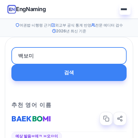
EngNaming
여권법·시행령 근거
외교부 공식 통계 반영
전문 에디터 검수
2026년 최신 기준
검색
추천 영어 이름
BAEK
BO
MI
예상 발음
ㅂ애ㅋ ㅂ오ㅁ이