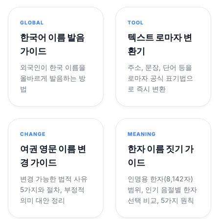
GLOBAL
TOOL
한국어 이름 발음
텍스트 로마자 변
가이드
환기
외국인이 한국 이름을
주소, 문장, 단어 등을
올바르게 발음하는 방
로마자 공식 표기법으
법
로 즉시 변환
CHANGE
MEANING
여권 영문 이름 변
한자 이름 짓기 가
경 가이드
이드
변경 가능한 법적 사유
인명용 한자(8,142자)
5가지와 절차, 부정적
범위, 인기 음절별 한자
의미 대안 정리
선택 비교, 5가지 원칙