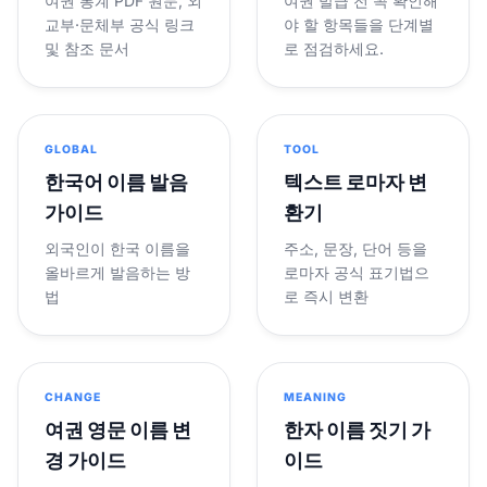
여권 통계 PDF 원문, 외
여권 발급 전 꼭 확인해
교부·문체부 공식 링크
야 할 항목들을 단계별
및 참조 문서
로 점검하세요.
GLOBAL
TOOL
한국어 이름 발음
텍스트 로마자 변
가이드
환기
외국인이 한국 이름을
주소, 문장, 단어 등을
올바르게 발음하는 방
로마자 공식 표기법으
법
로 즉시 변환
CHANGE
MEANING
여권 영문 이름 변
한자 이름 짓기 가
경 가이드
이드