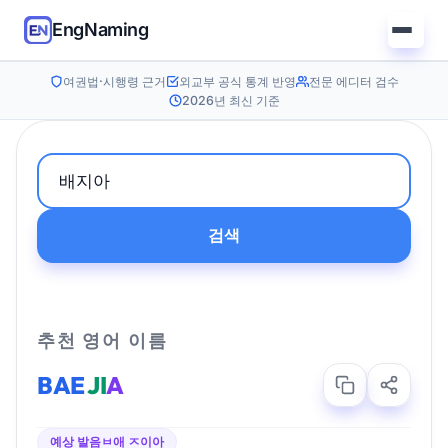
EngNaming
여권법·시행령 근거
외교부 공식 통계 반영
전문 에디터 검수
2026년 최신 기준
검색
추천 영어 이름
BAE
JI
A
예상 발음
ㅂ애 ㅈ이아