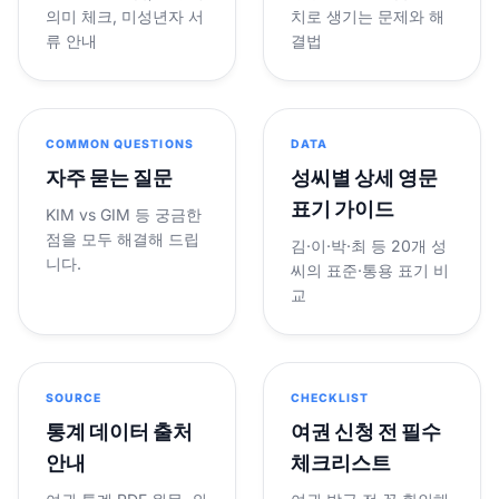
의미 체크, 미성년자 서
치로 생기는 문제와 해
류 안내
결법
COMMON QUESTIONS
DATA
자주 묻는 질문
성씨별 상세 영문
표기 가이드
KIM vs GIM 등 궁금한
점을 모두 해결해 드립
김·이·박·최 등 20개 성
니다.
씨의 표준·통용 표기 비
교
SOURCE
CHECKLIST
통계 데이터 출처
여권 신청 전 필수
안내
체크리스트