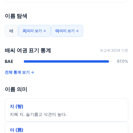
이름 탐색
배
지
아
의미 보기 →
의미 보기 →
배씨 여권 표기 통계
외교부 2024 기준
BAE
97.0%
전체 통계 보기 →
이름 의미
지 (智)
지혜 지. 슬기롭고 식견이 높다.
아 (雅)