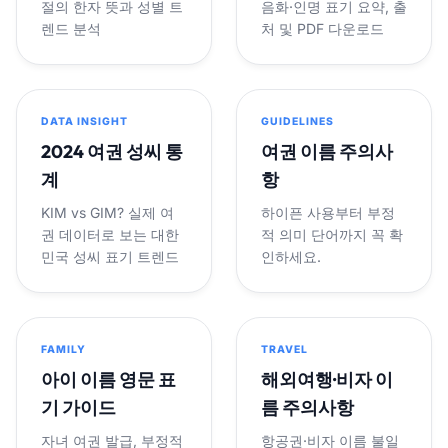
절의 한자 뜻과 성별 트
음화·인명 표기 요약, 출
렌드 분석
처 및 PDF 다운로드
DATA INSIGHT
GUIDELINES
2024 여권 성씨 통
여권 이름 주의사
계
항
KIM vs GIM? 실제 여
하이픈 사용부터 부정
권 데이터로 보는 대한
적 의미 단어까지 꼭 확
민국 성씨 표기 트렌드
인하세요.
FAMILY
TRAVEL
아이 이름 영문 표
해외여행·비자 이
기 가이드
름 주의사항
자녀 여권 발급, 부정적
항공권·비자 이름 불일