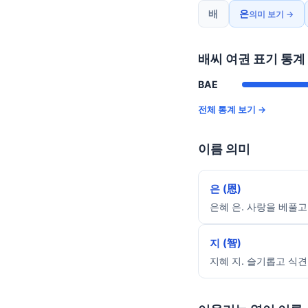
배
은
의미 보기 →
배씨 여권 표기 통계
BAE
전체 통계 보기 →
이름 의미
은 (恩)
은혜 은. 사랑을 베풀고
지 (智)
지혜 지. 슬기롭고 식견