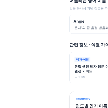
어울리는 영어 이름
발음 유사성 기반 참고용 추
Angie
'은지'의 끝 음절 발음
관련 정보 · 여권 가
비자·이민
유럽 솅겐 비자 영문 
완전 가이드
읽기 4분
TRENDING
연도별 인기 이름