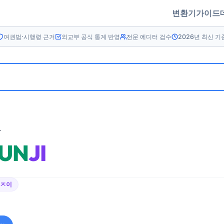
변환기
가이드
여권법·시행령 근거
외교부 공식 통계 반영
전문 에디터 검수
2026년 최신 기
름
UN
JI
ㄴㅈ이