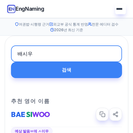
EngNaming
여권법·시행령 근거
외교부 공식 통계 반영
전문 에디터 검수
2026년 최신 기준
검색
추천 영어 이름
BAE
SI
WOO
예상 발음
ㅂ애 ㅅ이우