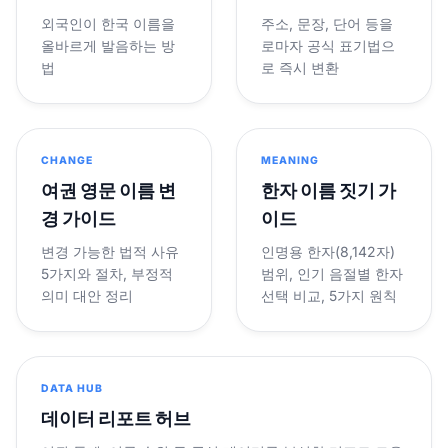
외국인이 한국 이름을
주소, 문장, 단어 등을
올바르게 발음하는 방
로마자 공식 표기법으
법
로 즉시 변환
CHANGE
MEANING
여권 영문 이름 변
한자 이름 짓기 가
경 가이드
이드
변경 가능한 법적 사유
인명용 한자(8,142자)
5가지와 절차, 부정적
범위, 인기 음절별 한자
의미 대안 정리
선택 비교, 5가지 원칙
DATA HUB
데이터 리포트 허브