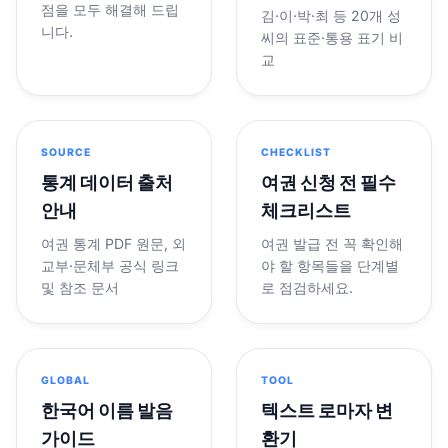
점을 모두 해결해 드립
김·이·박·최 등 20개 성
니다.
씨의 표준·통용 표기 비
교
SOURCE
CHECKLIST
통계 데이터 출처
여권 신청 전 필수
안내
체크리스트
여권 통계 PDF 원문, 외
여권 발급 전 꼭 확인해
교부·문체부 공식 링크
야 할 항목들을 단계별
및 참조 문서
로 점검하세요.
GLOBAL
TOOL
한국어 이름 발음
텍스트 로마자 변
가이드
환기