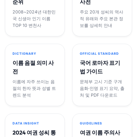
순위
사전
2008~2024년 대한민
주요 20개 성씨의 역사
국 신생아 인기 이름
적 유래와 주요 본관 정
TOP 10 변천사
보를 상세히 안내
DICTIONARY
OFFICIAL STANDARD
이름 음절 의미 사
국어 로마자 표기
전
법 가이드
이름에 자주 쓰이는 음
문체부 고시 기준 구개
절의 한자 뜻과 성별 트
음화·인명 표기 요약, 출
렌드 분석
처 및 PDF 다운로드
DATA INSIGHT
GUIDELINES
2024 여권 성씨 통
여권 이름 주의사