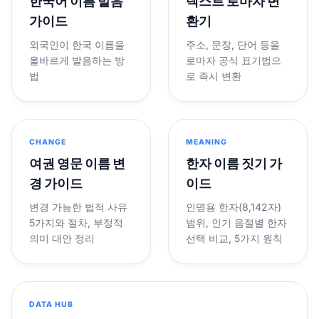
한국어 이름 발음
텍스트 로마자 변
가이드
환기
외국인이 한국 이름을
주소, 문장, 단어 등을
올바르게 발음하는 방
로마자 공식 표기법으
법
로 즉시 변환
CHANGE
MEANING
여권 영문 이름 변
한자 이름 짓기 가
경 가이드
이드
변경 가능한 법적 사유
인명용 한자(8,142자)
5가지와 절차, 부정적
범위, 인기 음절별 한자
의미 대안 정리
선택 비교, 5가지 원칙
DATA HUB