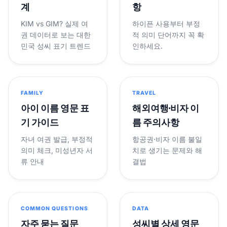
계
항
KIM vs GIM? 실제 여
하이픈 사용부터 부정
권 데이터로 보는 대한
적 의미 단어까지 꼭 확
민국 성씨 표기 트렌드
인하세요.
FAMILY
TRAVEL
아이 이름 영문 표
해외여행·비자 이
기 가이드
름 주의사항
자녀 여권 발급, 부정적
항공권·비자 이름 불일
의미 체크, 미성년자 서
치로 생기는 문제와 해
류 안내
결법
COMMON QUESTIONS
DATA
자주 묻는 질문
성씨별 상세 영문