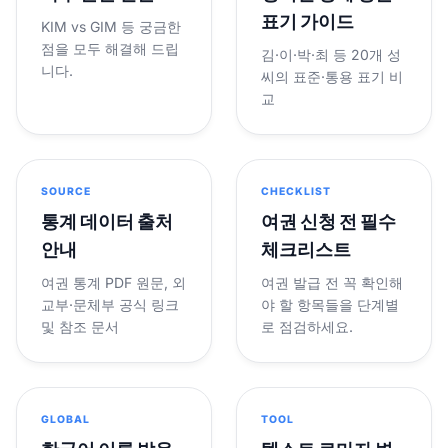
표기 가이드
KIM vs GIM 등 궁금한
점을 모두 해결해 드립
김·이·박·최 등 20개 성
니다.
씨의 표준·통용 표기 비
교
SOURCE
CHECKLIST
통계 데이터 출처
여권 신청 전 필수
안내
체크리스트
여권 통계 PDF 원문, 외
여권 발급 전 꼭 확인해
교부·문체부 공식 링크
야 할 항목들을 단계별
및 참조 문서
로 점검하세요.
GLOBAL
TOOL