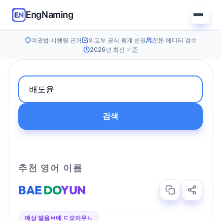
EngNaming
여권법·시행령 근거
외교부 공식 통계 반영
전문 에디터 검수
2026년 최신 기준
검색
추천 영어 이름
BAE
DO
YUN
예상 발음
ㅂ애 ㄷ오이우ㄴ