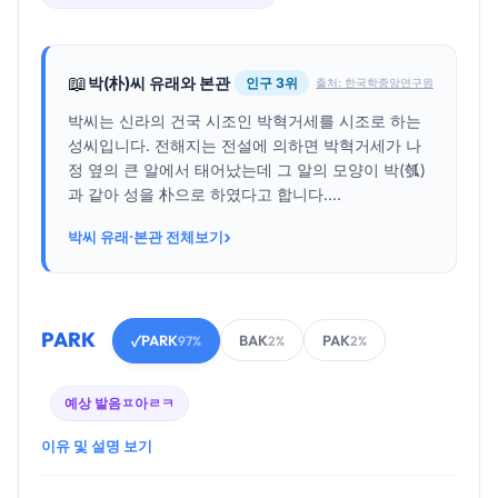
📖
박(朴)씨 유래와 본관
인구 3위
출처: 한국학중앙연구원
박씨는 신라의 건국 시조인 박혁거세를 시조로 하는
성씨입니다. 전해지는 전설에 의하면 박혁거세가 나
정 옆의 큰 알에서 태어났는데 그 알의 모양이 박(瓠)
과 같아 성을 朴으로 하였다고 합니다....
›
박씨 유래·본관 전체보기
PARK
PARK
BAK
PAK
✓
97%
2%
2%
예상 발음
ㅍ아ㄹㅋ
이유 및 설명 보기