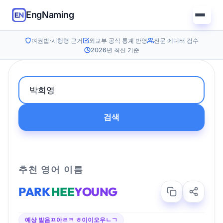
EngNaming
여권법·시행령 근거
외교부 공식 통계 반영
전문 에디터 검수
2026년 최신 기준
검색
추천 영어 이름
PARK
HEE
YOUNG
예상 발음
ㅍ아ㄹㅋ ㅎ이이오우ㄴㄱ