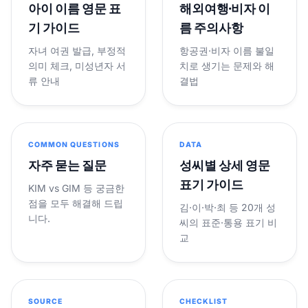
아이 이름 영문 표
해외여행·비자 이
기 가이드
름 주의사항
자녀 여권 발급, 부정적
항공권·비자 이름 불일
의미 체크, 미성년자 서
치로 생기는 문제와 해
류 안내
결법
COMMON QUESTIONS
DATA
자주 묻는 질문
성씨별 상세 영문
표기 가이드
KIM vs GIM 등 궁금한
점을 모두 해결해 드립
김·이·박·최 등 20개 성
니다.
씨의 표준·통용 표기 비
교
SOURCE
CHECKLIST