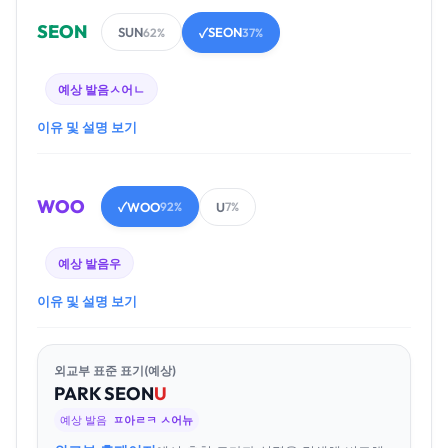
SEON
SUN
SEON
62%
✓
37%
예상 발음
ㅅ어ㄴ
이유 및 설명 보기
WOO
WOO
U
✓
92%
7%
예상 발음
우
이유 및 설명 보기
외교부 표준 표기(예상)
PARK
SEON
U
예상 발음
ㅍ아ㄹㅋ ㅅ어뉴