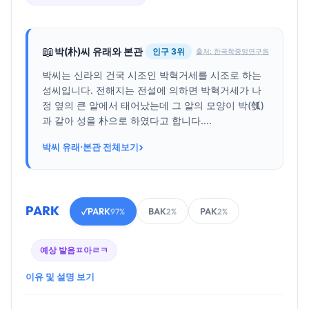
📖
박(朴)씨 유래와 본관
인구 3위
출처: 한국학중앙연구원
박씨는 신라의 건국 시조인 박혁거세를 시조로 하는
성씨입니다. 전해지는 전설에 의하면 박혁거세가 나
정 옆의 큰 알에서 태어났는데 그 알의 모양이 박(瓠)
과 같아 성을 朴으로 하였다고 합니다....
›
박씨 유래·본관 전체보기
PARK
PARK
BAK
PAK
✓
97%
2%
2%
예상 발음
ㅍ아ㄹㅋ
이유 및 설명 보기