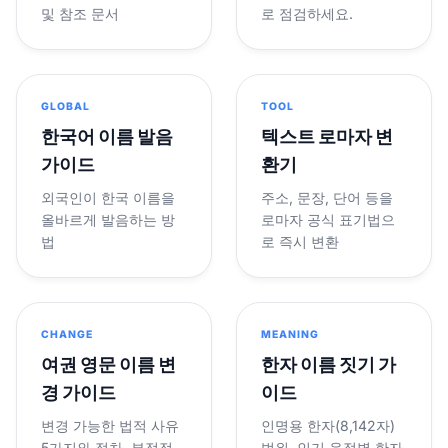
및 참조 문서
로 점검하세요.
GLOBAL
TOOL
한국어 이름 발음
텍스트 로마자 변
가이드
환기
외국인이 한국 이름을
주소, 문장, 단어 등을
올바르게 발음하는 방
로마자 공식 표기법으
법
로 즉시 변환
CHANGE
MEANING
여권 영문 이름 변
한자 이름 짓기 가
경 가이드
이드
변경 가능한 법적 사유
인명용 한자(8,142자)
5가지와 절차, 부정적
범위, 인기 음절별 한자