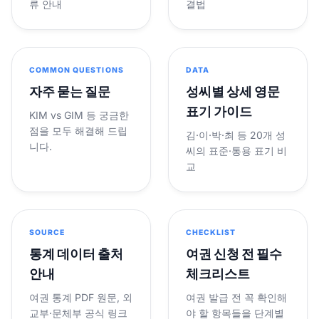
류 안내
결법
COMMON QUESTIONS
DATA
자주 묻는 질문
성씨별 상세 영문
표기 가이드
KIM vs GIM 등 궁금한
점을 모두 해결해 드립
김·이·박·최 등 20개 성
니다.
씨의 표준·통용 표기 비
교
SOURCE
CHECKLIST
통계 데이터 출처
여권 신청 전 필수
안내
체크리스트
여권 통계 PDF 원문, 외
여권 발급 전 꼭 확인해
교부·문체부 공식 링크
야 할 항목들을 단계별