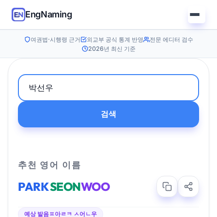
EngNaming
여권법·시행령 근거
외교부 공식 통계 반영
전문 에디터 검수
2026년 최신 기준
검색
추천 영어 이름
PARK
SEON
WOO
예상 발음
ㅍ아ㄹㅋ ㅅ어ㄴ우