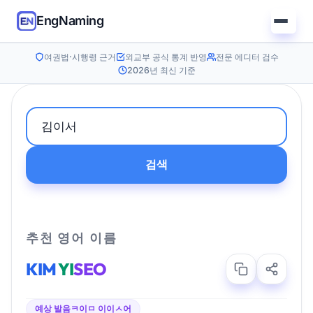
EngNaming
여권법·시행령 근거
외교부 공식 통계 반영
전문 에디터 검수
2026년 최신 기준
검색
추천 영어 이름
KIM
YI
SEO
예상 발음
ㅋ이ㅁ 이이ㅅ어