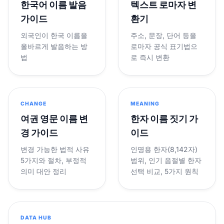
한국어 이름 발음
텍스트 로마자 변
가이드
환기
외국인이 한국 이름을
주소, 문장, 단어 등을
올바르게 발음하는 방
로마자 공식 표기법으
법
로 즉시 변환
CHANGE
MEANING
여권 영문 이름 변
한자 이름 짓기 가
경 가이드
이드
변경 가능한 법적 사유
인명용 한자(8,142자)
5가지와 절차, 부정적
범위, 인기 음절별 한자
의미 대안 정리
선택 비교, 5가지 원칙
DATA HUB