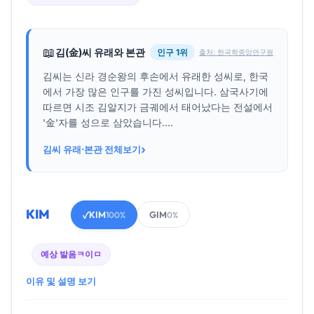
📖
김(金)씨 유래와 본관
인구 1위
출처: 한국학중앙연구원
김씨는 신라 경순왕의 후손에서 유래한 성씨로, 한국
에서 가장 많은 인구를 가진 성씨입니다. 삼국사기에
따르면 시조 김알지가 금궤에서 태어났다는 전설에서
'金'자를 성으로 삼았습니다....
›
김씨 유래·본관 전체보기
KIM
KIM
GIM
✓
100%
0%
예상 발음
ㅋ이ㅁ
이유 및 설명 보기