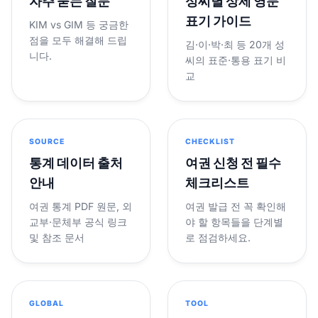
자주 묻는 질문
성씨별 상세 영문
표기 가이드
KIM vs GIM 등 궁금한
점을 모두 해결해 드립
김·이·박·최 등 20개 성
니다.
씨의 표준·통용 표기 비
교
SOURCE
CHECKLIST
통계 데이터 출처
여권 신청 전 필수
안내
체크리스트
여권 통계 PDF 원문, 외
여권 발급 전 꼭 확인해
교부·문체부 공식 링크
야 할 항목들을 단계별
및 참조 문서
로 점검하세요.
GLOBAL
TOOL