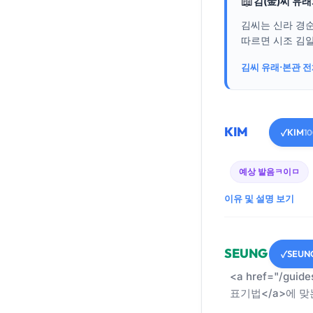
📖
김(金)씨 유
김씨는 신라 경
따르면 시조 김알
김씨 유래·본관 
KIM
KIM
✓
1
예상 발음
ㅋ이ㅁ
이유 및 설명 보기
SEUNG
SEUN
✓
<a href="/guid
표기법</a>에 맞