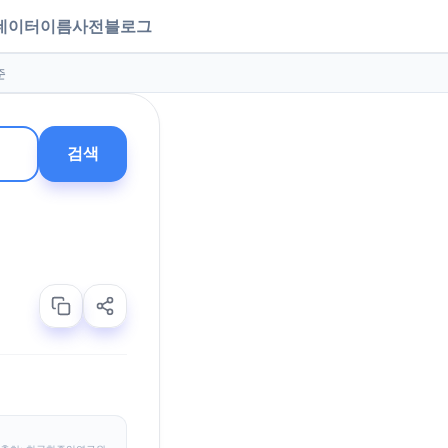
데이터
이름사전
블로그
준
검색