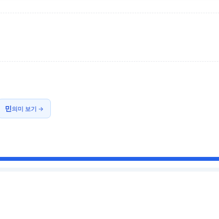
민
의미 보기 →