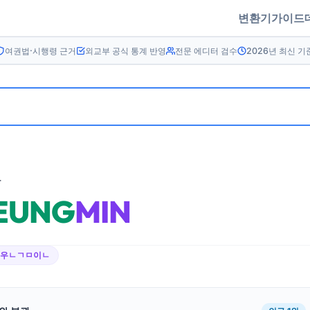
변환기
가이드
여권법·시행령 근거
외교부 공식 통계 반영
전문 에디터 검수
2026년 최신 기
름
EUNG
MIN
에우ㄴㄱㅁ이ㄴ