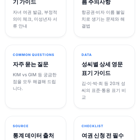
기 가이드
름 주의사항
자녀 여권 발급, 부정적
항공권·비자 이름 불일
의미 체크, 미성년자 서
치로 생기는 문제와 해
류 안내
결법
COMMON QUESTIONS
DATA
자주 묻는 질문
성씨별 상세 영문
표기 가이드
KIM vs GIM 등 궁금한
점을 모두 해결해 드립
김·이·박·최 등 20개 성
니다.
씨의 표준·통용 표기 비
교
SOURCE
CHECKLIST
통계 데이터 출처
여권 신청 전 필수