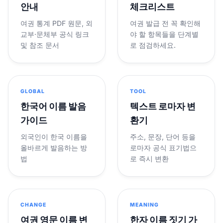
안내
체크리스트
여권 통계 PDF 원문, 외
여권 발급 전 꼭 확인해
교부·문체부 공식 링크
야 할 항목들을 단계별
및 참조 문서
로 점검하세요.
GLOBAL
TOOL
한국어 이름 발음
텍스트 로마자 변
가이드
환기
외국인이 한국 이름을
주소, 문장, 단어 등을
올바르게 발음하는 방
로마자 공식 표기법으
법
로 즉시 변환
CHANGE
MEANING
여권 영문 이름 변
한자 이름 짓기 가