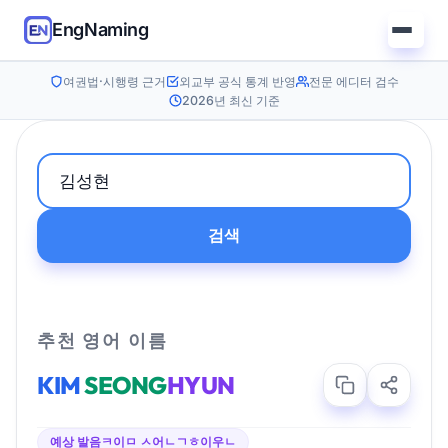
EngNaming
여권법·시행령 근거
외교부 공식 통계 반영
전문 에디터 검수
2026년 최신 기준
검색
추천 영어 이름
KIM
SEONG
HYUN
예상 발음
ㅋ이ㅁ ㅅ어ㄴㄱㅎ이우ㄴ