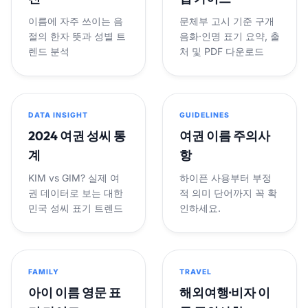
이름에 자주 쓰이는 음
문체부 고시 기준 구개
절의 한자 뜻과 성별 트
음화·인명 표기 요약, 출
렌드 분석
처 및 PDF 다운로드
DATA INSIGHT
GUIDELINES
2024 여권 성씨 통
여권 이름 주의사
계
항
KIM vs GIM? 실제 여
하이픈 사용부터 부정
권 데이터로 보는 대한
적 의미 단어까지 꼭 확
민국 성씨 표기 트렌드
인하세요.
FAMILY
TRAVEL
아이 이름 영문 표
해외여행·비자 이