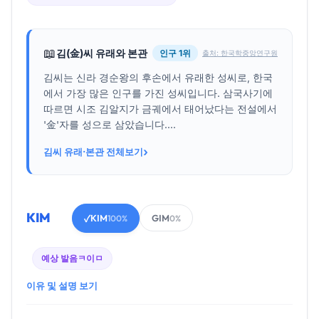
📖
김(金)씨 유래와 본관
인구 1위
출처: 한국학중앙연구원
김씨는 신라 경순왕의 후손에서 유래한 성씨로, 한국
에서 가장 많은 인구를 가진 성씨입니다. 삼국사기에
따르면 시조 김알지가 금궤에서 태어났다는 전설에서
'金'자를 성으로 삼았습니다....
›
김씨 유래·본관 전체보기
KIM
KIM
GIM
✓
100%
0%
예상 발음
ㅋ이ㅁ
이유 및 설명 보기