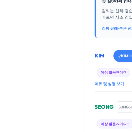
📖
김(金)씨 유
김씨는 신라 경
따르면 시조 김알
김씨 유래·본관 
KIM
KIM
✓
1
예상 발음
ㅋ이ㅁ
이유 및 설명 보기
SEONG
SUNG
5
예상 발음
ㅅ어ㄴㄱ