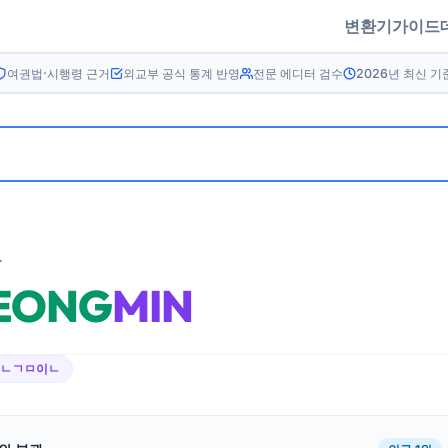
변환기
가이드
여권법·시행령 근거
외교부 공식 통계 반영
전문 에디터 검수
2026년 최신 기
름
EONG
MIN
어ㄴㄱㅁ이ㄴ