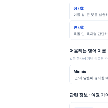
성 (成)
이룰 성. 큰 뜻을 실현
민 (珉)
옥돌 민. 옥처럼 단단하
어울리는 영어 이름
발음 유사성 기반 참고용 추
Minnie
'민'과 발음이 유사한 
관련 정보 · 여권 가