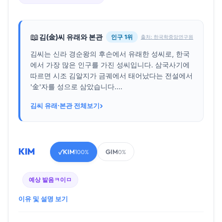
📖
김(金)씨 유래와 본관
인구 1위
출처: 한국학중앙연구원
김씨는 신라 경순왕의 후손에서 유래한 성씨로, 한국
에서 가장 많은 인구를 가진 성씨입니다. 삼국사기에
따르면 시조 김알지가 금궤에서 태어났다는 전설에서
'金'자를 성으로 삼았습니다....
›
김씨 유래·본관 전체보기
KIM
KIM
GIM
✓
100%
0%
예상 발음
ㅋ이ㅁ
이유 및 설명 보기