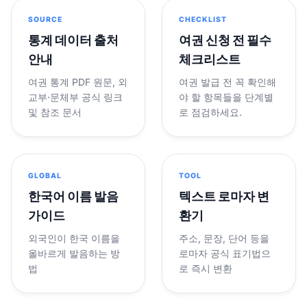
SOURCE
CHECKLIST
통계 데이터 출처
여권 신청 전 필수
안내
체크리스트
여권 통계 PDF 원문, 외
여권 발급 전 꼭 확인해
교부·문체부 공식 링크
야 할 항목들을 단계별
및 참조 문서
로 점검하세요.
GLOBAL
TOOL
한국어 이름 발음
텍스트 로마자 변
가이드
환기
외국인이 한국 이름을
주소, 문장, 단어 등을
올바르게 발음하는 방
로마자 공식 표기법으
법
로 즉시 변환