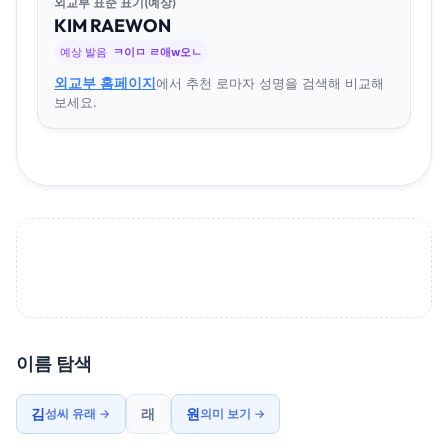
외교부 표준 표기(예상)
KIM
RAE
WON
예상 발음
ㅋ이ㅁ ㄹ애w오ㄴ
외교부 홈페이지
에서 추천 로마자 성명을 검색해 비교해
보세요.
이름 탐색
김
래
원
성씨 유래 →
의미 보기 →