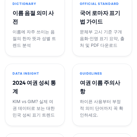
DICTIONARY
OFFICIAL STANDARD
이름 음절 의미 사
국어 로마자 표기
전
법 가이드
이름에 자주 쓰이는 음
문체부 고시 기준 구개
절의 한자 뜻과 성별 트
음화·인명 표기 요약, 출
렌드 분석
처 및 PDF 다운로드
DATA INSIGHT
GUIDELINES
2024 여권 성씨 통
여권 이름 주의사
계
항
KIM vs GIM? 실제 여
하이픈 사용부터 부정
권 데이터로 보는 대한
적 의미 단어까지 꼭 확
민국 성씨 표기 트렌드
인하세요.