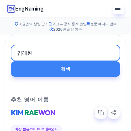
EngNaming
여권법·시행령 근거
외교부 공식 통계 반영
전문 에디터 검수
2026년 최신 기준
검색
추천 영어 이름
KIM
RAE
WON
예상 발음
ㅋ이ㅁ ㄹ애w오ㄴ