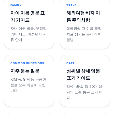
FAMILY
TRAVEL
아이 이름 영문 표
해외여행·비자 이
기 가이드
름 주의사항
자녀 여권 발급, 부정적
항공권·비자 이름 불일
의미 체크, 미성년자 서
치로 생기는 문제와 해
류 안내
결법
COMMON QUESTIONS
DATA
자주 묻는 질문
성씨별 상세 영문
표기 가이드
KIM vs GIM 등 궁금한
점을 모두 해결해 드립
김·이·박·최 등 20개 성
니다.
씨의 표준·통용 표기 비
교