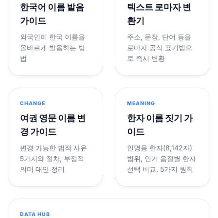
한국어 이름 발음
텍스트 로마자 변
가이드
환기
외국인이 한국 이름을
주소, 문장, 단어 등을
올바르게 발음하는 방
로마자 공식 표기법으
법
로 즉시 변환
CHANGE
MEANING
여권 영문 이름 변
한자 이름 짓기 가
경 가이드
이드
변경 가능한 법적 사유
인명용 한자(8,142자)
5가지와 절차, 부정적
범위, 인기 음절별 한자
의미 대안 정리
선택 비교, 5가지 원칙
DATA HUB