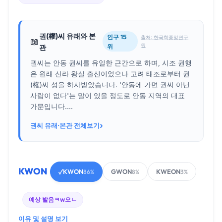
권(權)씨 유래와 본
인구 15
출처: 한국학중앙연구
📖
원
위
관
권씨는 안동 권씨를 유일한 근간으로 하며, 시조 권행
은 원래 신라 왕실 출신이었으나 고려 태조로부터 권
(權)씨 성을 하사받았습니다. '안동에 가면 권씨 아닌
사람이 없다'는 말이 있을 정도로 안동 지역의 대표
가문입니다....
›
권씨 유래·본관 전체보기
KWON
KWON
GWON
KWEON
✓
86%
8%
3%
예상 발음
ㅋw오ㄴ
이유 및 설명 보기