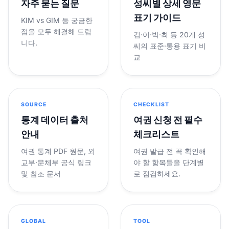
자주 묻는 질문
성씨별 상세 영문
표기 가이드
KIM vs GIM 등 궁금한
점을 모두 해결해 드립
김·이·박·최 등 20개 성
니다.
씨의 표준·통용 표기 비
교
SOURCE
CHECKLIST
통계 데이터 출처
여권 신청 전 필수
안내
체크리스트
여권 통계 PDF 원문, 외
여권 발급 전 꼭 확인해
교부·문체부 공식 링크
야 할 항목들을 단계별
및 참조 문서
로 점검하세요.
GLOBAL
TOOL