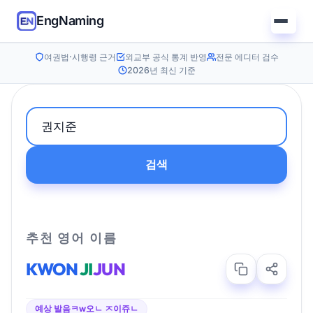
EngNaming
여권법·시행령 근거
외교부 공식 통계 반영
전문 에디터 검수
2026년 최신 기준
검색
추천 영어 이름
KWON
JI
JUN
예상 발음
ㅋw오ㄴ ㅈ이쥬ㄴ