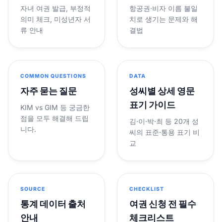
자녀 여권 발급, 부정적
항공권·비자 이름 불일
의미 체크, 미성년자 서
치로 생기는 문제와 해
류 안내
결법
COMMON QUESTIONS
DATA
자주 묻는 질문
성씨별 상세 영문
표기 가이드
KIM vs GIM 등 궁금한
점을 모두 해결해 드립
김·이·박·최 등 20개 성
니다.
씨의 표준·통용 표기 비
교
SOURCE
CHECKLIST
통계 데이터 출처
여권 신청 전 필수
안내
체크리스트