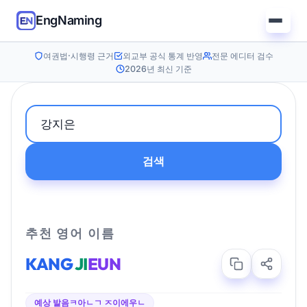
EngNaming
여권법·시행령 근거
외교부 공식 통계 반영
전문 에디터 검수
2026년 최신 기준
검색
추천 영어 이름
KANG
JI
EUN
예상 발음
ㅋ아ㄴㄱ ㅈ이에우ㄴ