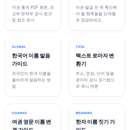
여권 통계 PDF 원문, 외
여권 발급 전 꼭 확인해
교부·문체부 공식 링크
야 할 항목들을 단계별
및 참조 문서
로 점검하세요.
GLOBAL
TOOL
한국어 이름 발음
텍스트 로마자 변
가이드
환기
외국인이 한국 이름을
주소, 문장, 단어 등을
올바르게 발음하는 방
로마자 공식 표기법으
법
로 즉시 변환
CHANGE
MEANING
여권 영문 이름 변
한자 이름 짓기 가
경 가이드
이드