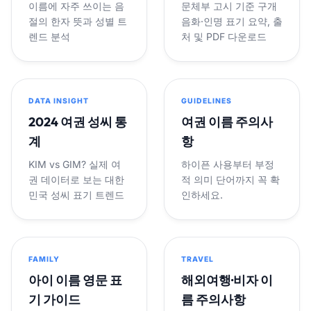
이름에 자주 쓰이는 음
문체부 고시 기준 구개
절의 한자 뜻과 성별 트
음화·인명 표기 요약, 출
렌드 분석
처 및 PDF 다운로드
DATA INSIGHT
GUIDELINES
2024 여권 성씨 통
여권 이름 주의사
계
항
KIM vs GIM? 실제 여
하이픈 사용부터 부정
권 데이터로 보는 대한
적 의미 단어까지 꼭 확
민국 성씨 표기 트렌드
인하세요.
FAMILY
TRAVEL
아이 이름 영문 표
해외여행·비자 이
기 가이드
름 주의사항