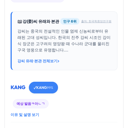
📖
강(姜)씨 유래와 본관
인구 6위
출처: 한국학중앙연구원
강씨는 중국의 전설적인 인물 염제 신농씨로부터 유
래된 고대 성씨입니다. 한국의 진주 강씨 시조인 강이
식 장군은 고구려의 영양왕 때 수나라 군대를 물리친
구국 영웅으로 유명합니다....
›
강씨 유래·본관 전체보기
KANG
KANG
✓
99%
예상 발음
ㅋ아ㄴㄱ
이유 및 설명 보기