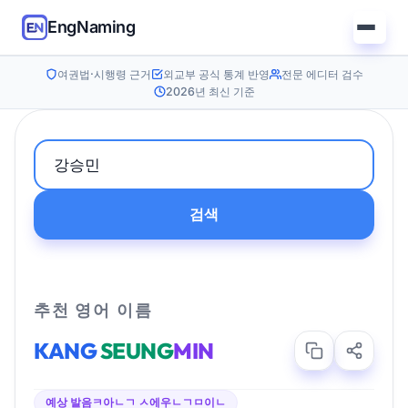
EngNaming
여권법·시행령 근거
외교부 공식 통계 반영
전문 에디터 검수
2026년 최신 기준
검색
추천 영어 이름
KANG
SEUNG
MIN
예상 발음
ㅋ아ㄴㄱ ㅅ에우ㄴㄱㅁ이ㄴ