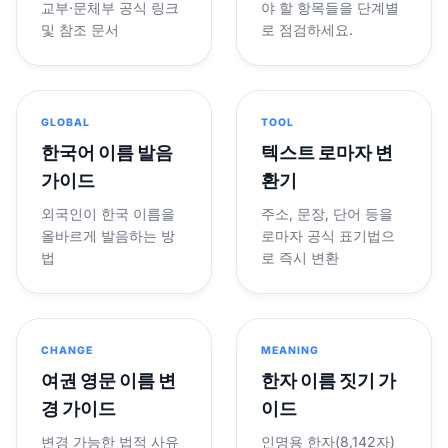
교부·문체부 공식 링크
야 할 항목들을 단계별
및 참조 문서
로 점검하세요.
GLOBAL
TOOL
한국어 이름 발음
텍스트 로마자 변
가이드
환기
외국인이 한국 이름을
주소, 문장, 단어 등을
올바르게 발음하는 방
로마자 공식 표기법으
법
로 즉시 변환
CHANGE
MEANING
여권 영문 이름 변
한자 이름 짓기 가
경 가이드
이드
변경 가능한 법적 사유
인명용 한자(8,142자)