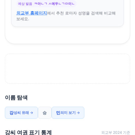
예상 발음
ㅋ아ㄴㄱ ㅅ에우ㄴㄱㅁ이ㄴ
외교부 홈페이지
에서 추천 로마자 성명을 검색해 비교해
보세요.
이름 탐색
강
승
민
성씨 유래 →
의미 보기 →
강씨 여권 표기 통계
외교부 2024 기준