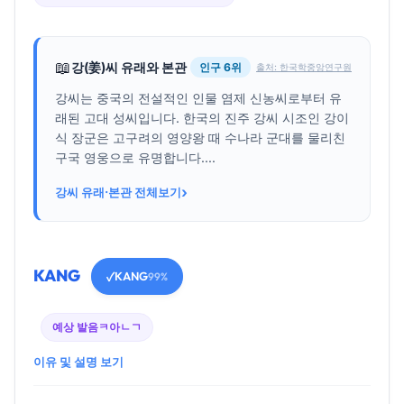
📖
강(姜)씨 유래와 본관
인구 6위
출처: 한국학중앙연구원
강씨는 중국의 전설적인 인물 염제 신농씨로부터 유
래된 고대 성씨입니다. 한국의 진주 강씨 시조인 강이
식 장군은 고구려의 영양왕 때 수나라 군대를 물리친
구국 영웅으로 유명합니다....
›
강씨 유래·본관 전체보기
KANG
KANG
✓
99%
예상 발음
ㅋ아ㄴㄱ
이유 및 설명 보기