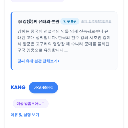
📖
강(姜)씨 유래와 본관
인구 6위
출처: 한국학중앙연구원
강씨는 중국의 전설적인 인물 염제 신농씨로부터 유
래된 고대 성씨입니다. 한국의 진주 강씨 시조인 강이
식 장군은 고구려의 영양왕 때 수나라 군대를 물리친
구국 영웅으로 유명합니다....
›
강씨 유래·본관 전체보기
KANG
KANG
✓
99%
예상 발음
ㅋ아ㄴㄱ
이유 및 설명 보기