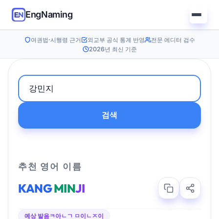
EngNaming
여권법·시행령 근거
외교부 공식 통계 반영
전문 에디터 검수
2026년 최신 기준
검색
추천 영어 이름
KANG
MIN
JI
예상 발음
ㅋ아ㄴㄱ ㅁ이ㄴㅈ이