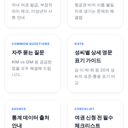
자녀 여권 발급, 부정적
항공권·비자 이름 불일
의미 체크, 미성년자 서
치로 생기는 문제와 해
류 안내
결법
COMMON QUESTIONS
DATA
자주 묻는 질문
성씨별 상세 영문
표기 가이드
KIM vs GIM 등 궁금한
점을 모두 해결해 드립
김·이·박·최 등 20개 성
니다.
씨의 표준·통용 표기 비
교
SOURCE
CHECKLIST
통계 데이터 출처
여권 신청 전 필수
안내
체크리스트