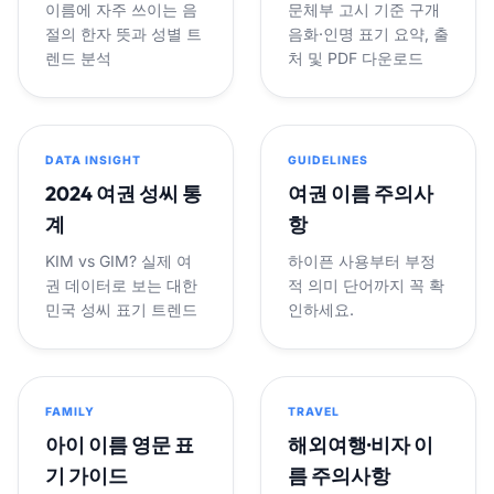
이름에 자주 쓰이는 음
문체부 고시 기준 구개
절의 한자 뜻과 성별 트
음화·인명 표기 요약, 출
렌드 분석
처 및 PDF 다운로드
DATA INSIGHT
GUIDELINES
2024 여권 성씨 통
여권 이름 주의사
계
항
KIM vs GIM? 실제 여
하이픈 사용부터 부정
권 데이터로 보는 대한
적 의미 단어까지 꼭 확
민국 성씨 표기 트렌드
인하세요.
FAMILY
TRAVEL
아이 이름 영문 표
해외여행·비자 이
기 가이드
름 주의사항