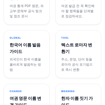
여권 통계 PDF 원문, 외
여권 발급 전 꼭 확인해
교부·문체부 공식 링크
야 할 항목들을 단계별
및 참조 문서
로 점검하세요.
GLOBAL
TOOL
한국어 이름 발음
텍스트 로마자 변
가이드
환기
외국인이 한국 이름을
주소, 문장, 단어 등을
올바르게 발음하는 방
로마자 공식 표기법으
법
로 즉시 변환
CHANGE
MEANING
여권 영문 이름 변
한자 이름 짓기 가
경 가이드
이드