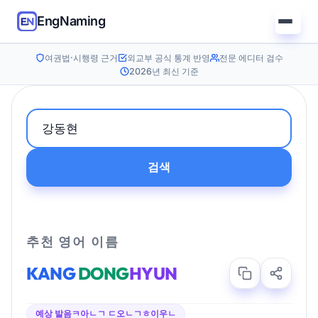
EngNaming
여권법·시행령 근거
외교부 공식 통계 반영
전문 에디터 검수
2026년 최신 기준
검색
추천 영어 이름
KANG
DONG
HYUN
예상 발음
ㅋ아ㄴㄱ ㄷ오ㄴㄱㅎ이우ㄴ