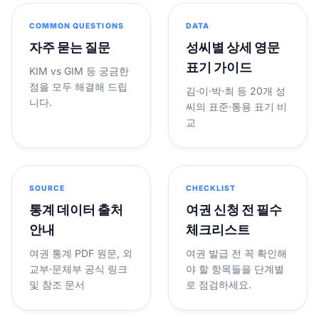
COMMON QUESTIONS
DATA
자주 묻는 질문
성씨별 상세 영문
표기 가이드
KIM vs GIM 등 궁금한
점을 모두 해결해 드립
김·이·박·최 등 20개 성
니다.
씨의 표준·통용 표기 비
교
SOURCE
CHECKLIST
통계 데이터 출처
여권 신청 전 필수
안내
체크리스트
여권 통계 PDF 원문, 외
여권 발급 전 꼭 확인해
교부·문체부 공식 링크
야 할 항목들을 단계별
및 참조 문서
로 점검하세요.