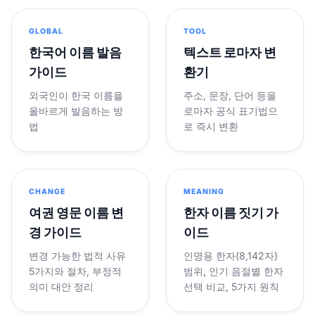
GLOBAL
TOOL
한국어 이름 발음
텍스트 로마자 변
가이드
환기
외국인이 한국 이름을
주소, 문장, 단어 등을
올바르게 발음하는 방
로마자 공식 표기법으
법
로 즉시 변환
CHANGE
MEANING
여권 영문 이름 변
한자 이름 짓기 가
경 가이드
이드
변경 가능한 법적 사유
인명용 한자(8,142자)
5가지와 절차, 부정적
범위, 인기 음절별 한자
의미 대안 정리
선택 비교, 5가지 원칙