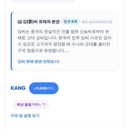
📖
강(姜)씨 유래와 본관
인구 6위
출처: 한국학중앙연구원
강씨는 중국의 전설적인 인물 염제 신농씨로부터 유
래된 고대 성씨입니다. 한국의 진주 강씨 시조인 강이
식 장군은 고구려의 영양왕 때 수나라 군대를 물리친
구국 영웅으로 유명합니다....
›
강씨 유래·본관 전체보기
KANG
KANG
✓
99%
예상 발음
ㅋ아ㄴㄱ
이유 및 설명 보기