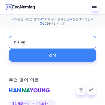
EngNaming
여권법·시행령 근거
외교부 공식 통계 반영
전문 에디터 검수
2026년 최신 기준
검색
추천 영어 이름
HAN
NA
YOUNG
예상 발음
ㅎ아ㄴ ㄴ아이오우ㄴㄱ