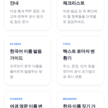
안내
체크리스트
여권 통계 PDF 원문, 외
여권 발급 전 꼭 확인해
교부·문체부 공식 링크
야 할 항목들을 단계별
및 참조 문서
로 점검하세요.
GLOBAL
TOOL
한국어 이름 발음
텍스트 로마자 변
가이드
환기
외국인이 한국 이름을
주소, 문장, 단어 등을
올바르게 발음하는 방
로마자 공식 표기법으
법
로 즉시 변환
CHANGE
MEANING
여권 영문 이름 변
한자 이름 짓기 가