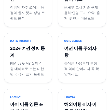
이름에 자주 쓰이는 음
문체부 고시 기준 구개
절의 한자 뜻과 성별 트
음화·인명 표기 요약, 출
렌드 분석
처 및 PDF 다운로드
DATA INSIGHT
GUIDELINES
2024 여권 성씨 통
여권 이름 주의사
계
항
KIM vs GIM? 실제 여
하이픈 사용부터 부정
권 데이터로 보는 대한
적 의미 단어까지 꼭 확
민국 성씨 표기 트렌드
인하세요.
FAMILY
TRAVEL
아이 이름 영문 표
해외여행·비자 이