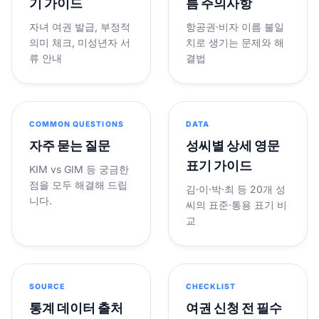
기 가이드
름 주의사항
자녀 여권 발급, 부정적
항공권·비자 이름 불일
의미 체크, 미성년자 서
치로 생기는 문제와 해
류 안내
결법
COMMON QUESTIONS
DATA
자주 묻는 질문
성씨별 상세 영문
표기 가이드
KIM vs GIM 등 궁금한
점을 모두 해결해 드립
김·이·박·최 등 20개 성
니다.
씨의 표준·통용 표기 비
교
SOURCE
CHECKLIST
통계 데이터 출처
여권 신청 전 필수