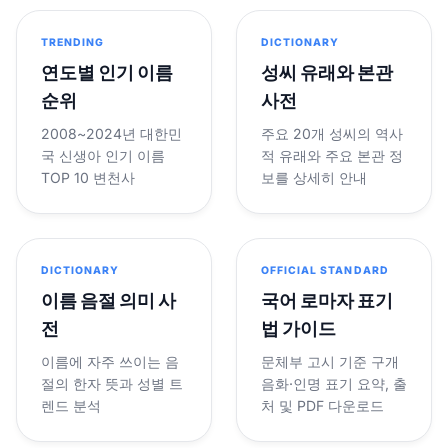
TRENDING
DICTIONARY
연도별 인기 이름
성씨 유래와 본관
순위
사전
2008~2024년 대한민
주요 20개 성씨의 역사
국 신생아 인기 이름
적 유래와 주요 본관 정
TOP 10 변천사
보를 상세히 안내
DICTIONARY
OFFICIAL STANDARD
이름 음절 의미 사
국어 로마자 표기
전
법 가이드
이름에 자주 쓰이는 음
문체부 고시 기준 구개
절의 한자 뜻과 성별 트
음화·인명 표기 요약, 출
렌드 분석
처 및 PDF 다운로드