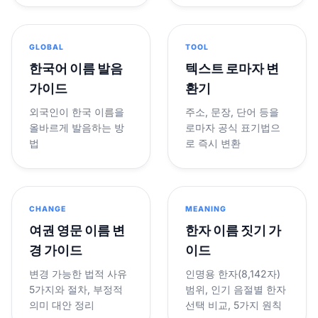
GLOBAL
TOOL
한국어 이름 발음
텍스트 로마자 변
가이드
환기
외국인이 한국 이름을
주소, 문장, 단어 등을
올바르게 발음하는 방
로마자 공식 표기법으
법
로 즉시 변환
CHANGE
MEANING
여권 영문 이름 변
한자 이름 짓기 가
경 가이드
이드
변경 가능한 법적 사유
인명용 한자(8,142자)
5가지와 절차, 부정적
범위, 인기 음절별 한자
의미 대안 정리
선택 비교, 5가지 원칙