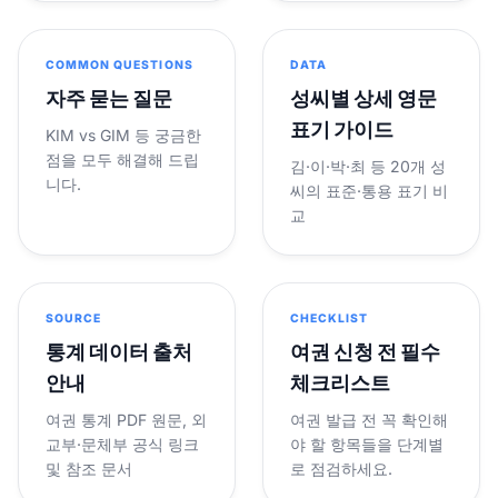
COMMON QUESTIONS
DATA
자주 묻는 질문
성씨별 상세 영문
표기 가이드
KIM vs GIM 등 궁금한
점을 모두 해결해 드립
김·이·박·최 등 20개 성
니다.
씨의 표준·통용 표기 비
교
SOURCE
CHECKLIST
통계 데이터 출처
여권 신청 전 필수
안내
체크리스트
여권 통계 PDF 원문, 외
여권 발급 전 꼭 확인해
교부·문체부 공식 링크
야 할 항목들을 단계별
및 참조 문서
로 점검하세요.