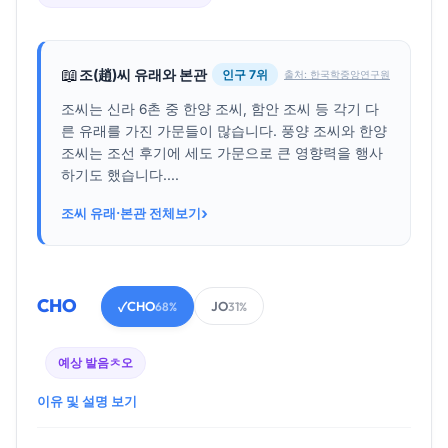
📖
조(趙)씨 유래와 본관
인구 7위
출처: 한국학중앙연구원
조씨는 신라 6촌 중 한양 조씨, 함안 조씨 등 각기 다
른 유래를 가진 가문들이 많습니다. 풍양 조씨와 한양
조씨는 조선 후기에 세도 가문으로 큰 영향력을 행사
하기도 했습니다....
›
조씨 유래·본관 전체보기
CHO
CHO
JO
✓
68%
31%
예상 발음
ㅊ오
이유 및 설명 보기