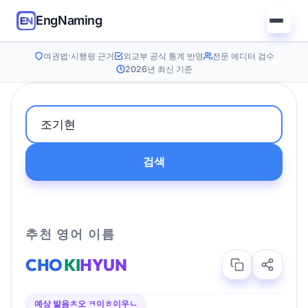
EngNaming
여권법·시행령 근거
외교부 공식 통계 반영
전문 에디터 검수
2026년 최신 기준
검색
추천 영어 이름
CHO
KI
HYUN
예상 발음
ㅊ오 ㅋ이ㅎ이우ㄴ