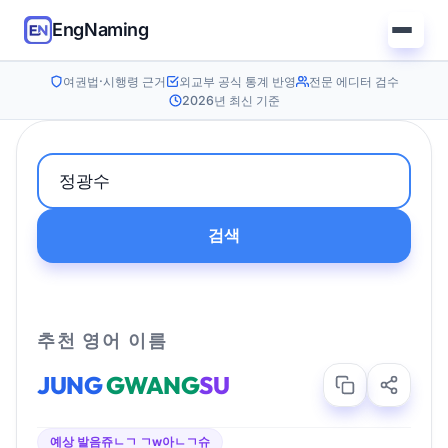
EngNaming
여권법·시행령 근거
외교부 공식 통계 반영
전문 에디터 검수
2026년 최신 기준
검색
추천 영어 이름
JUNG
GWANG
SU
예상 발음
쥬ㄴㄱ ㄱw아ㄴㄱ슈