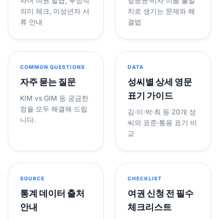
자녀 여권 발급, 부정적
항공권·비자 이름 불일
의미 체크, 미성년자 서
치로 생기는 문제와 해
류 안내
결법
COMMON QUESTIONS
DATA
자주 묻는 질문
성씨별 상세 영문
표기 가이드
KIM vs GIM 등 궁금한
점을 모두 해결해 드립
김·이·박·최 등 20개 성
니다.
씨의 표준·통용 표기 비
교
SOURCE
CHECKLIST
통계 데이터 출처
여권 신청 전 필수
안내
체크리스트