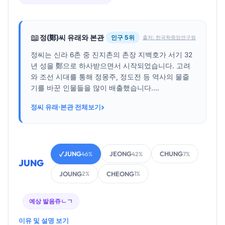
📖
정(鄭)씨 유래와 본관
인구 5위
출처: 한국학중앙연구원
정씨는 신라 6촌 중 진지촌의 촌장 지백호가 서기 32
년 성을 鄭으로 하사받으면서 시작되었습니다. 고려
와 조선 시대를 통해 정몽주, 정도전 등 역사의 물줄
기를 바꾼 인물들을 많이 배출했습니다....
›
정씨 유래·본관 전체보기
JUNG
JEONG
CHUNG
✓
46%
42%
7%
JUNG
JOUNG
CHEONG
2%
1%
예상 발음
쥬ㄴㄱ
이유 및 설명 보기