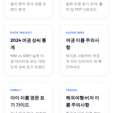
절의 한자 뜻과 성별 트
음화·인명 표기 요약, 출
렌드 분석
처 및 PDF 다운로드
DATA INSIGHT
GUIDELINES
2024 여권 성씨 통
여권 이름 주의사
계
항
KIM vs GIM? 실제 여
하이픈 사용부터 부정
권 데이터로 보는 대한
적 의미 단어까지 꼭 확
민국 성씨 표기 트렌드
인하세요.
FAMILY
TRAVEL
아이 이름 영문 표
해외여행·비자 이
기 가이드
름 주의사항