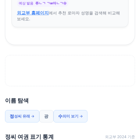
예상 발음
쥬ㄴㄱ ㄱw아ㄴㄱ슈
외교부 홈페이지
에서 추천 로마자 성명을 검색해 비교해
보세요.
이름 탐색
정
광
수
성씨 유래 →
의미 보기 →
정씨 여권 표기 통계
외교부 2024 기준