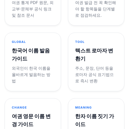
여권 통계 PDF 원문, 외
여권 발급 전 꼭 확인해
교부·문체부 공식 링크
야 할 항목들을 단계별
및 참조 문서
로 점검하세요.
GLOBAL
TOOL
한국어 이름 발음
텍스트 로마자 변
가이드
환기
외국인이 한국 이름을
주소, 문장, 단어 등을
올바르게 발음하는 방
로마자 공식 표기법으
법
로 즉시 변환
CHANGE
MEANING
여권 영문 이름 변
한자 이름 짓기 가
경 가이드
이드