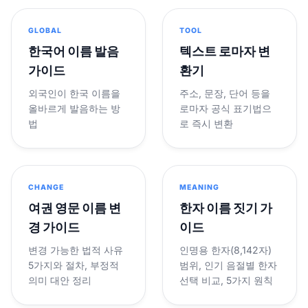
GLOBAL
TOOL
한국어 이름 발음
텍스트 로마자 변
가이드
환기
외국인이 한국 이름을
주소, 문장, 단어 등을
올바르게 발음하는 방
로마자 공식 표기법으
법
로 즉시 변환
CHANGE
MEANING
여권 영문 이름 변
한자 이름 짓기 가
경 가이드
이드
변경 가능한 법적 사유
인명용 한자(8,142자)
5가지와 절차, 부정적
범위, 인기 음절별 한자
의미 대안 정리
선택 비교, 5가지 원칙