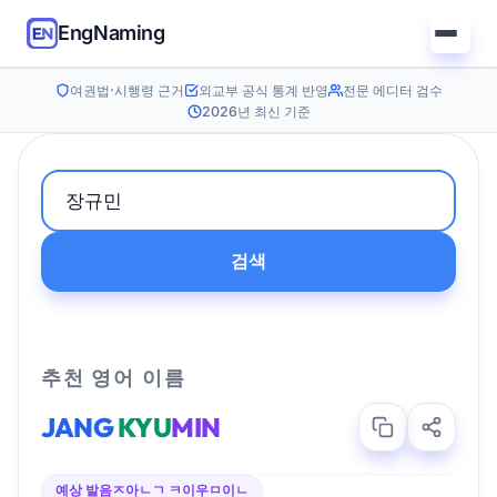
EngNaming
여권법·시행령 근거
외교부 공식 통계 반영
전문 에디터 검수
2026년 최신 기준
검색
추천 영어 이름
JANG
KYU
MIN
예상 발음
ㅈ아ㄴㄱ ㅋ이우ㅁ이ㄴ