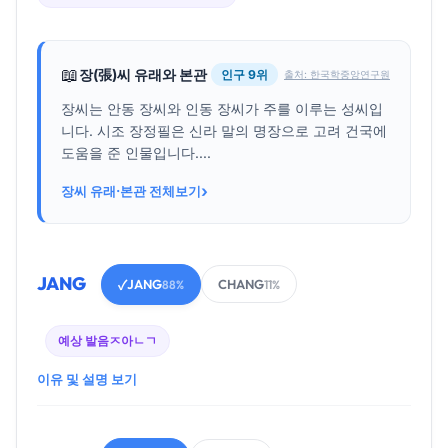
📖
장(張)씨 유래와 본관
인구 9위
출처: 한국학중앙연구원
장씨는 안동 장씨와 인동 장씨가 주를 이루는 성씨입
니다. 시조 장정필은 신라 말의 명장으로 고려 건국에
도움을 준 인물입니다....
›
장씨 유래·본관 전체보기
JANG
JANG
CHANG
✓
88%
11%
예상 발음
ㅈ아ㄴㄱ
이유 및 설명 보기