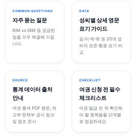
COMMON QUESTIONS
DATA
자주 묻는 질문
성씨별 상세 영문
표기 가이드
KIM vs GIM 등 궁금한
점을 모두 해결해 드립
김·이·박·최 등 20개 성
니다.
씨의 표준·통용 표기 비
교
SOURCE
CHECKLIST
통계 데이터 출처
여권 신청 전 필수
안내
체크리스트
여권 통계 PDF 원문, 외
여권 발급 전 꼭 확인해
교부·문체부 공식 링크
야 할 항목들을 단계별
및 참조 문서
로 점검하세요.