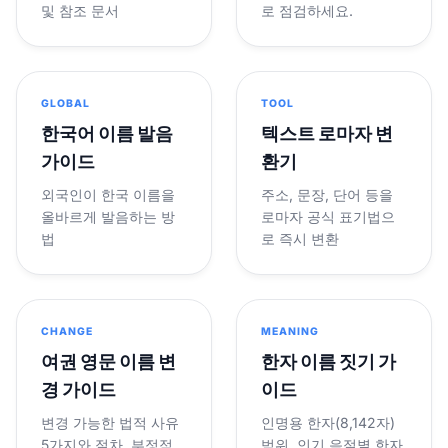
및 참조 문서
로 점검하세요.
GLOBAL
TOOL
한국어 이름 발음
텍스트 로마자 변
가이드
환기
외국인이 한국 이름을
주소, 문장, 단어 등을
올바르게 발음하는 방
로마자 공식 표기법으
법
로 즉시 변환
CHANGE
MEANING
여권 영문 이름 변
한자 이름 짓기 가
경 가이드
이드
변경 가능한 법적 사유
인명용 한자(8,142자)
5가지와 절차, 부정적
범위, 인기 음절별 한자