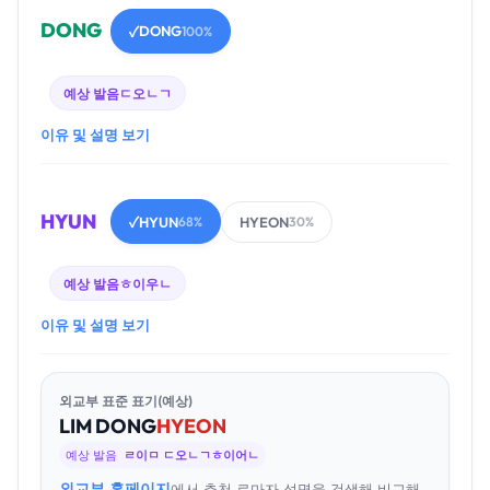
DONG
DONG
✓
100%
예상 발음
ㄷ오ㄴㄱ
이유 및 설명 보기
HYUN
HYUN
HYEON
✓
68%
30%
예상 발음
ㅎ이우ㄴ
이유 및 설명 보기
외교부 표준 표기(예상)
LIM
DONG
HYEON
예상 발음
ㄹ이ㅁ ㄷ오ㄴㄱㅎ이어ㄴ
외교부 홈페이지
에서 추천 로마자 성명을 검색해 비교해