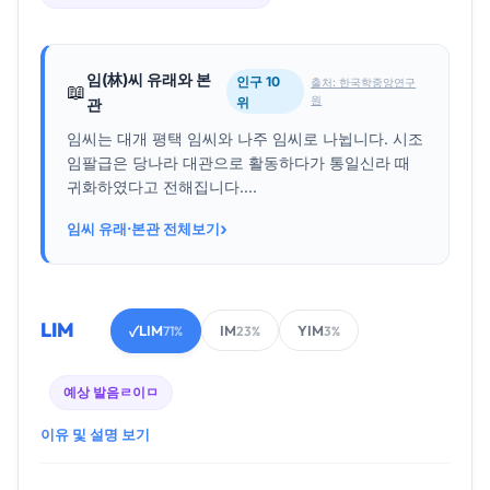
임(林)씨 유래와 본
인구 10
출처: 한국학중앙연구
📖
원
위
관
임씨는 대개 평택 임씨와 나주 임씨로 나뉩니다. 시조
임팔급은 당나라 대관으로 활동하다가 통일신라 때
귀화하였다고 전해집니다....
›
임씨 유래·본관 전체보기
LIM
LIM
IM
YIM
✓
71%
23%
3%
예상 발음
ㄹ이ㅁ
이유 및 설명 보기