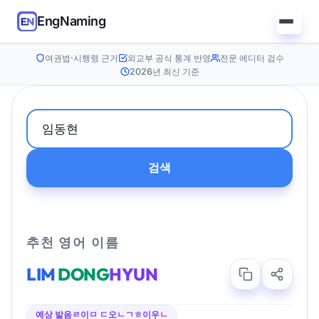
EngNaming
여권법·시행령 근거
외교부 공식 통계 반영
전문 에디터 검수
2026년 최신 기준
검색
추천 영어 이름
LIM
DONG
HYUN
예상 발음
ㄹ이ㅁ ㄷ오ㄴㄱㅎ이우ㄴ