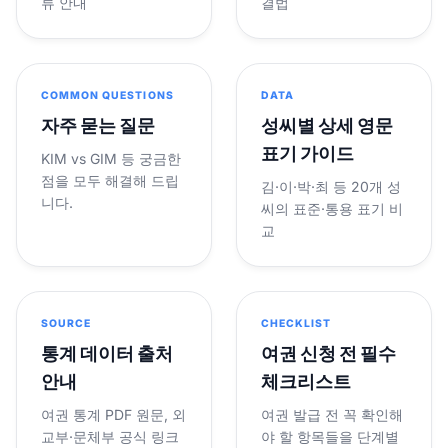
류 안내
결법
COMMON QUESTIONS
DATA
자주 묻는 질문
성씨별 상세 영문
표기 가이드
KIM vs GIM 등 궁금한
점을 모두 해결해 드립
김·이·박·최 등 20개 성
니다.
씨의 표준·통용 표기 비
교
SOURCE
CHECKLIST
통계 데이터 출처
여권 신청 전 필수
안내
체크리스트
여권 통계 PDF 원문, 외
여권 발급 전 꼭 확인해
교부·문체부 공식 링크
야 할 항목들을 단계별