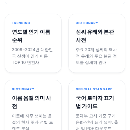
TRENDING
DICTIONARY
연도별 인기 이름
성씨 유래와 본관
순위
사전
2008~2024년 대한민
주요 20개 성씨의 역사
국 신생아 인기 이름
적 유래와 주요 본관 정
TOP 10 변천사
보를 상세히 안내
DICTIONARY
OFFICIAL STANDARD
이름 음절 의미 사
국어 로마자 표기
전
법 가이드
이름에 자주 쓰이는 음
문체부 고시 기준 구개
절의 한자 뜻과 성별 트
음화·인명 표기 요약, 출
렌드 분석
처 및 PDF 다운로드