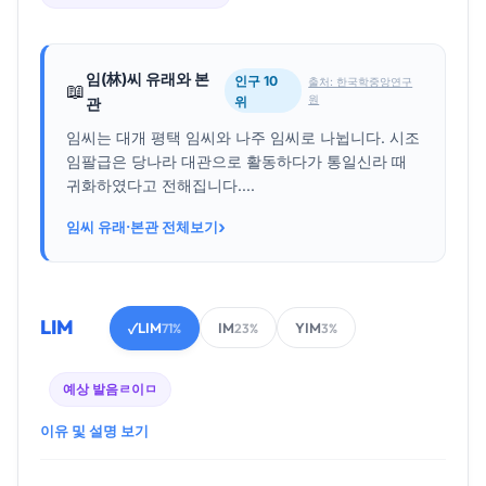
임(林)씨 유래와 본
인구 10
출처: 한국학중앙연구
📖
원
위
관
임씨는 대개 평택 임씨와 나주 임씨로 나뉩니다. 시조
임팔급은 당나라 대관으로 활동하다가 통일신라 때
귀화하였다고 전해집니다....
›
임씨 유래·본관 전체보기
LIM
LIM
IM
YIM
✓
71%
23%
3%
예상 발음
ㄹ이ㅁ
이유 및 설명 보기