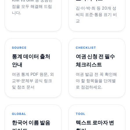
점을 모두 해결해 드립
김·이·박·최 등 20개 성
니다.
씨의 표준·통용 표기 비
교
SOURCE
CHECKLIST
통계 데이터 출처
여권 신청 전 필수
안내
체크리스트
여권 통계 PDF 원문, 외
여권 발급 전 꼭 확인해
교부·문체부 공식 링크
야 할 항목들을 단계별
및 참조 문서
로 점검하세요.
GLOBAL
TOOL
한국어 이름 발음
텍스트 로마자 변