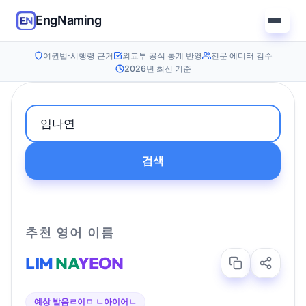
EngNaming
여권법·시행령 근거
외교부 공식 통계 반영
전문 에디터 검수
2026년 최신 기준
검색
추천 영어 이름
LIM
NA
YEON
예상 발음
ㄹ이ㅁ ㄴ아이어ㄴ