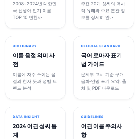
2008~2024년 대한민
주요 20개 성씨의 역사
국 신생아 인기 이름
적 유래와 주요 본관 정
TOP 10 변천사
보를 상세히 안내
DICTIONARY
OFFICIAL STANDARD
이름 음절 의미 사
국어 로마자 표기
전
법 가이드
이름에 자주 쓰이는 음
문체부 고시 기준 구개
절의 한자 뜻과 성별 트
음화·인명 표기 요약, 출
렌드 분석
처 및 PDF 다운로드
DATA INSIGHT
GUIDELINES
2024 여권 성씨 통
여권 이름 주의사
계
항