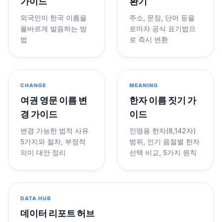
가이드
환기
외국인이 한국 이름을
주소, 문장, 단어 등을
올바르게 발음하는 방
로마자 공식 표기법으
법
로 즉시 변환
CHANGE
MEANING
여권 영문 이름 변
한자 이름 짓기 가
경 가이드
이드
변경 가능한 법적 사유
인명용 한자(8,142자)
5가지와 절차, 부정적
범위, 인기 음절별 한자
의미 대안 정리
선택 비교, 5가지 원칙
DATA HUB
데이터 리포트 허브