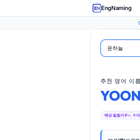
EngNaming
추천 영어 이
YOO
예상 발음
이우ㄴ ㅎ