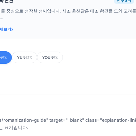
래와 본관
인구 8위
를 중심으로 성장한 성씨입니다. 시조 윤신달은 태조 왕건을 도와 고려를
..
›
전체보기
YUN
YOUN
49%
42%
9%
es/romanization-guide" target="_blank" class="explanatio
는 표기입니다.