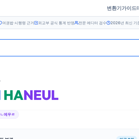
변환기
가이드
여권법·시행령 근거
외교부 공식 통계 반영
전문 에디터 검수
2026년 최신 기
름
N
HA
NEUL
아ㄴ에우ㄹ