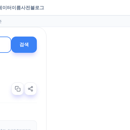
데이터
이름사전
블로그
준
검색