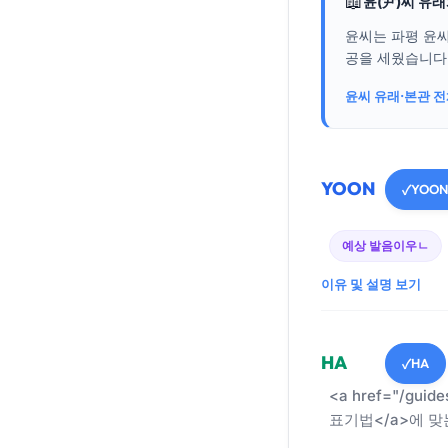
📖
윤(尹)씨 유
윤씨는 파평 윤씨
공을 세웠습니다..
윤씨 유래·본관 
YOON
YOON
✓
예상 발음
이우ㄴ
이유 및 설명 보기
HA
HA
✓
<a href="/guid
표기법</a>에 맞