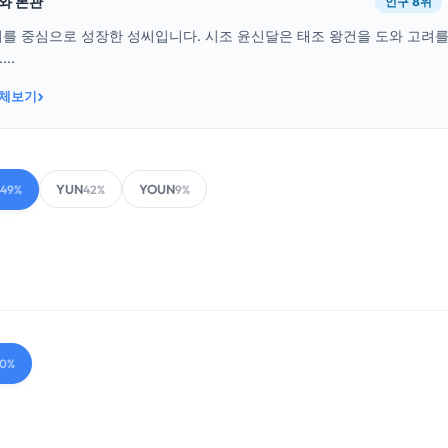
래와 본관
인구 8위
를 중심으로 성장한 성씨입니다. 시조 윤신달은 태조 왕건을 도와 고려를
..
›
전체보기
YUN
YOUN
49%
42%
9%
00%