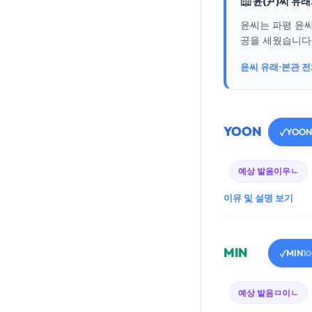
📖
윤(尹)씨 유
윤씨는 파평 윤씨
공을 세웠습니다..
윤씨 유래·본관 
YOON
YOON
✓
예상 발음
이우ㄴ
이유 및 설명 보기
MIN
MIN
✓
1
예상 발음
ㅁ이ㄴ