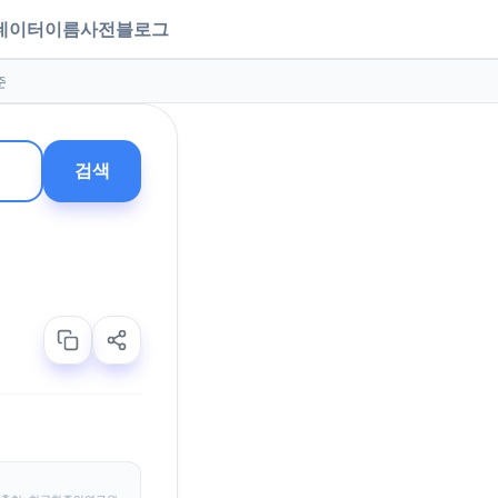
데이터
이름사전
블로그
준
검색