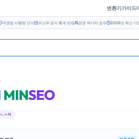
변환기
가이드
여권법·시행령 근거
외교부 공식 통계 반영
전문 에디터 검수
2026년 최신 기
름
N
MIN
SEO
이ㄴㅅ어