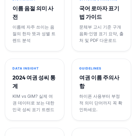
이름 음절 의미 사
국어 로마자 표기
전
법 가이드
이름에 자주 쓰이는 음
문체부 고시 기준 구개
절의 한자 뜻과 성별 트
음화·인명 표기 요약, 출
렌드 분석
처 및 PDF 다운로드
DATA INSIGHT
GUIDELINES
2024 여권 성씨 통
여권 이름 주의사
계
항
KIM vs GIM? 실제 여
하이픈 사용부터 부정
권 데이터로 보는 대한
적 의미 단어까지 꼭 확
민국 성씨 표기 트렌드
인하세요.