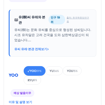
유(柳)씨 유래와 본
인구 19
출처: 한국학중앙연구
📖
원
위
관
유씨(柳)는 문화 유씨를 중심으로 형성된 성씨입니다.
시조 유차달은 고려 건국을 도와 삼한벽상공신이 되
었습니다....
›
유씨 유래·본관 전체보기
YOO
YU
YOU
✓
39%
36%
15%
YOO
RYU
8%
예상 발음
이우
이유 및 설명 보기