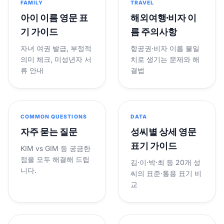
FAMILY
TRAVEL
아이 이름 영문 표
해외여행·비자 이
기 가이드
름 주의사항
자녀 여권 발급, 부정적
항공권·비자 이름 불일
의미 체크, 미성년자 서
치로 생기는 문제와 해
류 안내
결법
COMMON QUESTIONS
DATA
자주 묻는 질문
성씨별 상세 영문
표기 가이드
KIM vs GIM 등 궁금한
점을 모두 해결해 드립
김·이·박·최 등 20개 성
니다.
씨의 표준·통용 표기 비
교