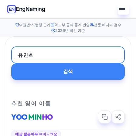
EngNaming
여권법·시행령 근거
외교부 공식 통계 반영
전문 에디터 검수
2026년 최신 기준
검색
추천 영어 이름
YOO
MIN
HO
예상 발음
이우 ㅁ이ㄴㅎ오