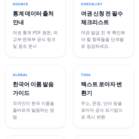
SOURCE
CHECKLIST
통계 데이터 출처
여권 신청 전 필수
안내
체크리스트
여권 통계 PDF 원문, 외
여권 발급 전 꼭 확인해
교부·문체부 공식 링크
야 할 항목들을 단계별
및 참조 문서
로 점검하세요.
GLOBAL
TOOL
한국어 이름 발음
텍스트 로마자 변
가이드
환기
외국인이 한국 이름을
주소, 문장, 단어 등을
올바르게 발음하는 방
로마자 공식 표기법으
법
로 즉시 변환