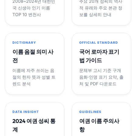
2008~2024년 대한민
주요 20개 성씨의 역사
국 신생아 인기 이름
적 유래와 주요 본관 정
TOP 10 변천사
보를 상세히 안내
DICTIONARY
OFFICIAL STANDARD
이름 음절 의미 사
국어 로마자 표기
전
법 가이드
이름에 자주 쓰이는 음
문체부 고시 기준 구개
절의 한자 뜻과 성별 트
음화·인명 표기 요약, 출
렌드 분석
처 및 PDF 다운로드
DATA INSIGHT
GUIDELINES
2024 여권 성씨 통
여권 이름 주의사
계
항