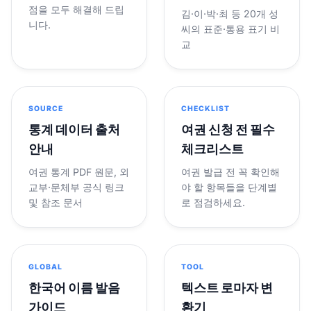
점을 모두 해결해 드립
김·이·박·최 등 20개 성
니다.
씨의 표준·통용 표기 비
교
SOURCE
CHECKLIST
통계 데이터 출처
여권 신청 전 필수
안내
체크리스트
여권 통계 PDF 원문, 외
여권 발급 전 꼭 확인해
교부·문체부 공식 링크
야 할 항목들을 단계별
및 참조 문서
로 점검하세요.
GLOBAL
TOOL
한국어 이름 발음
텍스트 로마자 변
가이드
환기