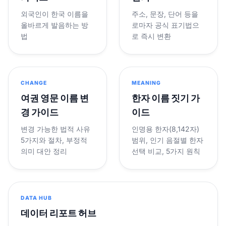
외국인이 한국 이름을
주소, 문장, 단어 등을
올바르게 발음하는 방
로마자 공식 표기법으
법
로 즉시 변환
CHANGE
MEANING
여권 영문 이름 변
한자 이름 짓기 가
경 가이드
이드
변경 가능한 법적 사유
인명용 한자(8,142자)
5가지와 절차, 부정적
범위, 인기 음절별 한자
의미 대안 정리
선택 비교, 5가지 원칙
DATA HUB
데이터 리포트 허브