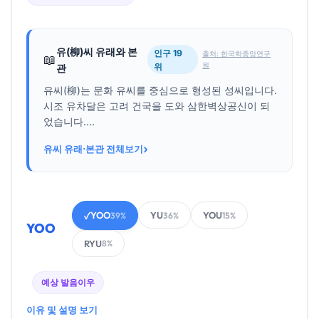
유(柳)씨 유래와 본
인구 19
출처: 한국학중앙연구
📖
원
위
관
유씨(柳)는 문화 유씨를 중심으로 형성된 성씨입니다.
시조 유차달은 고려 건국을 도와 삼한벽상공신이 되
었습니다....
›
유씨 유래·본관 전체보기
YOO
YU
YOU
✓
39%
36%
15%
YOO
RYU
8%
예상 발음
이우
이유 및 설명 보기