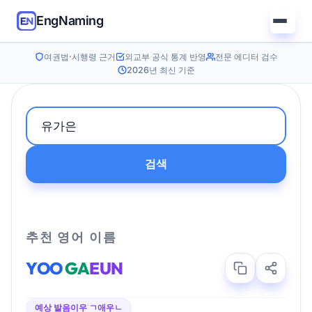
EngNaming
여권법·시행령 근거
외교부 공식 통계 반영
전문 에디터 검수
2026년 최신 기준
검색
추천 영어 이름
YOO
GA
EUN
예상 발음
이우 ㄱ애우ㄴ