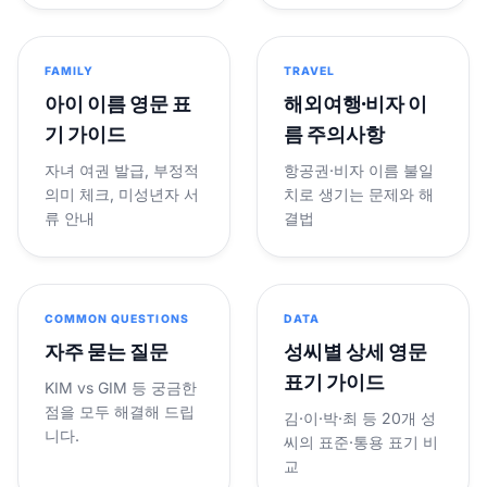
FAMILY
TRAVEL
아이 이름 영문 표
해외여행·비자 이
기 가이드
름 주의사항
자녀 여권 발급, 부정적
항공권·비자 이름 불일
의미 체크, 미성년자 서
치로 생기는 문제와 해
류 안내
결법
COMMON QUESTIONS
DATA
자주 묻는 질문
성씨별 상세 영문
표기 가이드
KIM vs GIM 등 궁금한
점을 모두 해결해 드립
김·이·박·최 등 20개 성
니다.
씨의 표준·통용 표기 비
교