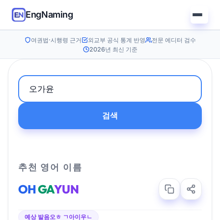
EngNaming
여권법·시행령 근거
외교부 공식 통계 반영
전문 에디터 검수
2026년 최신 기준
검색
추천 영어 이름
OH
GA
YUN
예상 발음
오ㅎ ㄱ아이우ㄴ