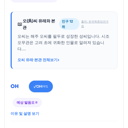
오(吳)씨 유래와 본
인구 12
출처: 한국학중앙연구
📖
원
위
관
오씨는 해주 오씨를 필두로 성장한 성씨입니다. 시조
오무관은 고려 초에 귀화한 인물로 알려져 있습니
다....
›
오씨 유래·본관 전체보기
OH
OH
✓
99%
예상 발음
오ㅎ
이유 및 설명 보기