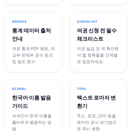
SOURCE
CHECKLIST
통계 데이터 출처
여권 신청 전 필수
안내
체크리스트
여권 통계 PDF 원문, 외
여권 발급 전 꼭 확인해
교부·문체부 공식 링크
야 할 항목들을 단계별
및 참조 문서
로 점검하세요.
GLOBAL
TOOL
한국어 이름 발음
텍스트 로마자 변
가이드
환기
외국인이 한국 이름을
주소, 문장, 단어 등을
올바르게 발음하는 방
로마자 공식 표기법으
법
로 즉시 변환