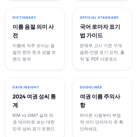
DICTIONARY
OFFICIAL STANDARD
이름 음절 의미 사
국어 로마자 표기
전
법 가이드
이름에 자주 쓰이는 음
문체부 고시 기준 구개
절의 한자 뜻과 성별 트
음화·인명 표기 요약, 출
렌드 분석
처 및 PDF 다운로드
DATA INSIGHT
GUIDELINES
2024 여권 성씨 통
여권 이름 주의사
계
항
KIM vs GIM? 실제 여
하이픈 사용부터 부정
권 데이터로 보는 대한
적 의미 단어까지 꼭 확
민국 성씨 표기 트렌드
인하세요.