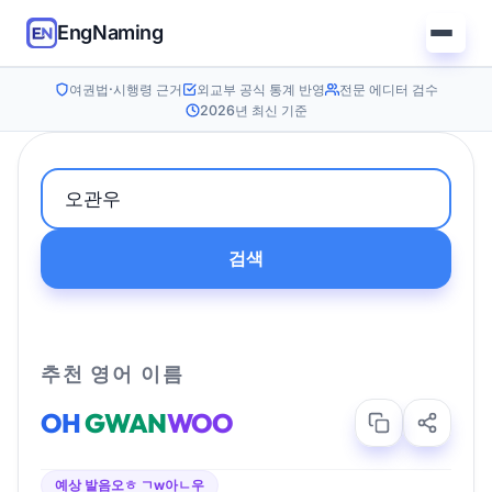
EngNaming
여권법·시행령 근거
외교부 공식 통계 반영
전문 에디터 검수
2026년 최신 기준
검색
추천 영어 이름
OH
GWAN
WOO
예상 발음
오ㅎ ㄱw아ㄴ우