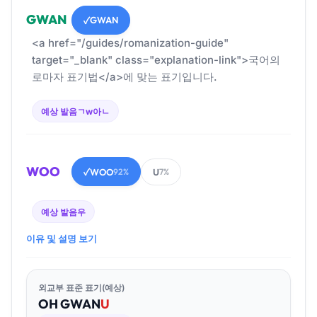
GWAN
GWAN
✓
<a href="/guides/romanization-guide"
target="_blank" class="explanation-link">국어의
로마자 표기법</a>에 맞는 표기입니다.
예상 발음
ㄱw아ㄴ
WOO
WOO
U
✓
92%
7%
예상 발음
우
이유 및 설명 보기
외교부 표준 표기(예상)
OH
GWAN
U