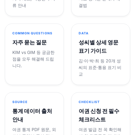
류 안내
결법
COMMON QUESTIONS
DATA
자주 묻는 질문
성씨별 상세 영문
표기 가이드
KIM vs GIM 등 궁금한
점을 모두 해결해 드립
김·이·박·최 등 20개 성
니다.
씨의 표준·통용 표기 비
교
SOURCE
CHECKLIST
통계 데이터 출처
여권 신청 전 필수
안내
체크리스트
여권 통계 PDF 원문, 외
여권 발급 전 꼭 확인해