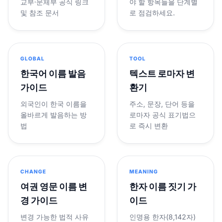
교부·문체부 공식 링크
야 할 항목들을 단계별
및 참조 문서
로 점검하세요.
GLOBAL
TOOL
한국어 이름 발음
텍스트 로마자 변
가이드
환기
외국인이 한국 이름을
주소, 문장, 단어 등을
올바르게 발음하는 방
로마자 공식 표기법으
법
로 즉시 변환
CHANGE
MEANING
여권 영문 이름 변
한자 이름 짓기 가
경 가이드
이드
변경 가능한 법적 사유
인명용 한자(8,142자)