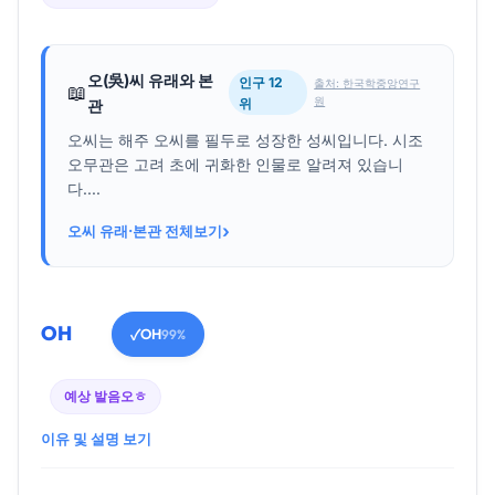
오(吳)씨 유래와 본
인구 12
출처: 한국학중앙연구
📖
원
위
관
오씨는 해주 오씨를 필두로 성장한 성씨입니다. 시조
오무관은 고려 초에 귀화한 인물로 알려져 있습니
다....
›
오씨 유래·본관 전체보기
OH
OH
✓
99%
예상 발음
오ㅎ
이유 및 설명 보기