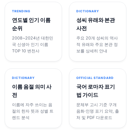
TRENDING
DICTIONARY
연도별 인기 이름
성씨 유래와 본관
순위
사전
2008~2024년 대한민
주요 20개 성씨의 역사
국 신생아 인기 이름
적 유래와 주요 본관 정
TOP 10 변천사
보를 상세히 안내
DICTIONARY
OFFICIAL STANDARD
이름 음절 의미 사
국어 로마자 표기
전
법 가이드
이름에 자주 쓰이는 음
문체부 고시 기준 구개
절의 한자 뜻과 성별 트
음화·인명 표기 요약, 출
렌드 분석
처 및 PDF 다운로드