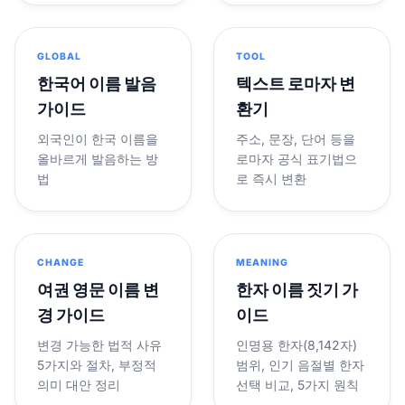
GLOBAL
TOOL
한국어 이름 발음
텍스트 로마자 변
가이드
환기
외국인이 한국 이름을
주소, 문장, 단어 등을
올바르게 발음하는 방
로마자 공식 표기법으
법
로 즉시 변환
CHANGE
MEANING
여권 영문 이름 변
한자 이름 짓기 가
경 가이드
이드
변경 가능한 법적 사유
인명용 한자(8,142자)
5가지와 절차, 부정적
범위, 인기 음절별 한자
의미 대안 정리
선택 비교, 5가지 원칙