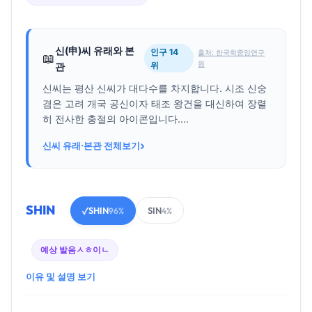
신(申)씨 유래와 본
인구 14
출처: 한국학중앙연구
📖
원
위
관
신씨는 평산 신씨가 대다수를 차지합니다. 시조 신숭
겸은 고려 개국 공신이자 태조 왕건을 대신하여 장렬
히 전사한 충절의 아이콘입니다....
›
신씨 유래·본관 전체보기
SHIN
SHIN
SIN
✓
96%
4%
예상 발음
ㅅㅎ이ㄴ
이유 및 설명 보기