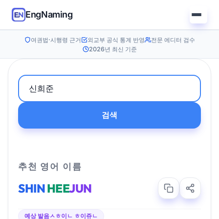
EngNaming
여권법·시행령 근거
외교부 공식 통계 반영
전문 에디터 검수
2026년 최신 기준
검색
추천 영어 이름
SHIN
HEE
JUN
예상 발음
ㅅㅎ이ㄴ ㅎ이쥬ㄴ