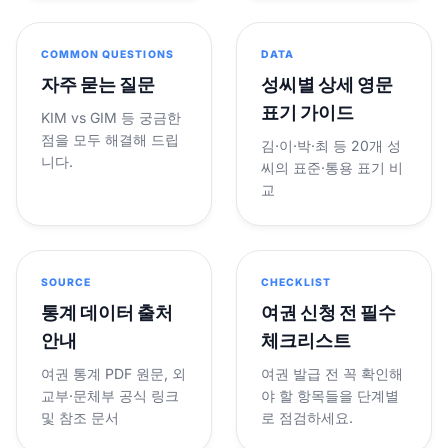
COMMON QUESTIONS
DATA
자주 묻는 질문
성씨별 상세 영문
표기 가이드
KIM vs GIM 등 궁금한
점을 모두 해결해 드립
김·이·박·최 등 20개 성
니다.
씨의 표준·통용 표기 비
교
SOURCE
CHECKLIST
통계 데이터 출처
여권 신청 전 필수
안내
체크리스트
여권 통계 PDF 원문, 외
여권 발급 전 꼭 확인해
교부·문체부 공식 링크
야 할 항목들을 단계별
및 참조 문서
로 점검하세요.