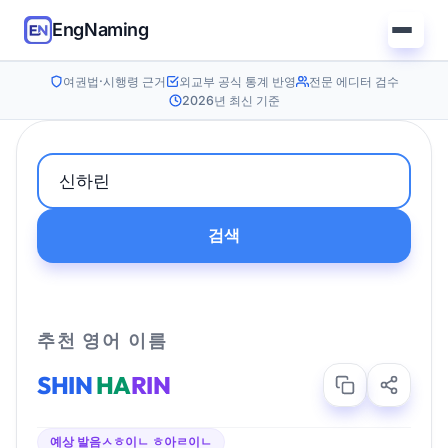
EngNaming
여권법·시행령 근거
외교부 공식 통계 반영
전문 에디터 검수
2026년 최신 기준
검색
추천 영어 이름
SHIN
HA
RIN
예상 발음
ㅅㅎ이ㄴ ㅎ아ㄹ이ㄴ