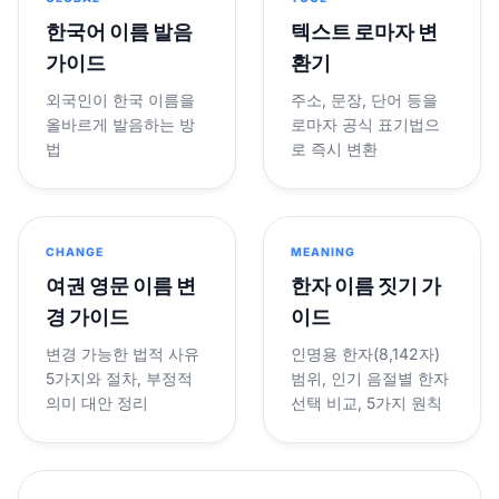
한국어 이름 발음
텍스트 로마자 변
가이드
환기
외국인이 한국 이름을
주소, 문장, 단어 등을
올바르게 발음하는 방
로마자 공식 표기법으
법
로 즉시 변환
CHANGE
MEANING
여권 영문 이름 변
한자 이름 짓기 가
경 가이드
이드
변경 가능한 법적 사유
인명용 한자(8,142자)
5가지와 절차, 부정적
범위, 인기 음절별 한자
의미 대안 정리
선택 비교, 5가지 원칙