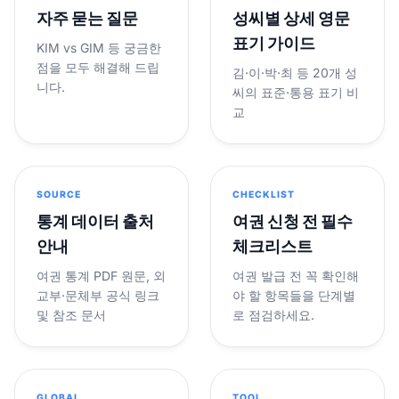
자주 묻는 질문
성씨별 상세 영문
표기 가이드
KIM vs GIM 등 궁금한
점을 모두 해결해 드립
김·이·박·최 등 20개 성
니다.
씨의 표준·통용 표기 비
교
SOURCE
CHECKLIST
통계 데이터 출처
여권 신청 전 필수
안내
체크리스트
여권 통계 PDF 원문, 외
여권 발급 전 꼭 확인해
교부·문체부 공식 링크
야 할 항목들을 단계별
및 참조 문서
로 점검하세요.
GLOBAL
TOOL