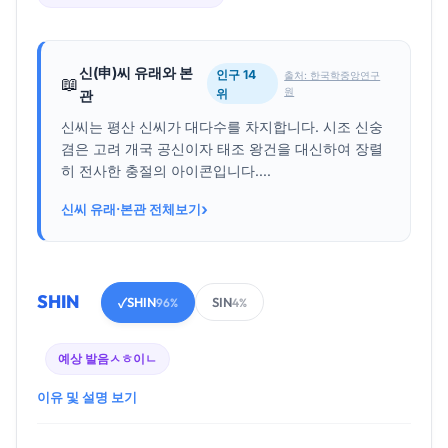
신(申)씨 유래와 본
인구 14
출처: 한국학중앙연구
📖
원
위
관
신씨는 평산 신씨가 대다수를 차지합니다. 시조 신숭
겸은 고려 개국 공신이자 태조 왕건을 대신하여 장렬
히 전사한 충절의 아이콘입니다....
›
신씨 유래·본관 전체보기
SHIN
SHIN
SIN
✓
96%
4%
예상 발음
ㅅㅎ이ㄴ
이유 및 설명 보기