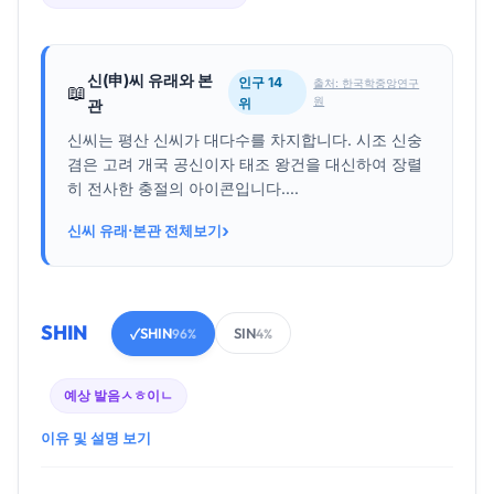
신(申)씨 유래와 본
인구 14
출처: 한국학중앙연구
📖
원
위
관
신씨는 평산 신씨가 대다수를 차지합니다. 시조 신숭
겸은 고려 개국 공신이자 태조 왕건을 대신하여 장렬
히 전사한 충절의 아이콘입니다....
›
신씨 유래·본관 전체보기
SHIN
SHIN
SIN
✓
96%
4%
예상 발음
ㅅㅎ이ㄴ
이유 및 설명 보기