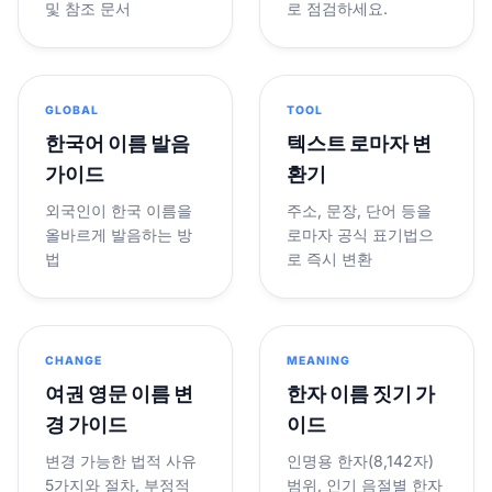
및 참조 문서
로 점검하세요.
GLOBAL
TOOL
한국어 이름 발음
텍스트 로마자 변
가이드
환기
외국인이 한국 이름을
주소, 문장, 단어 등을
올바르게 발음하는 방
로마자 공식 표기법으
법
로 즉시 변환
CHANGE
MEANING
여권 영문 이름 변
한자 이름 짓기 가
경 가이드
이드
변경 가능한 법적 사유
인명용 한자(8,142자)
5가지와 절차, 부정적
범위, 인기 음절별 한자