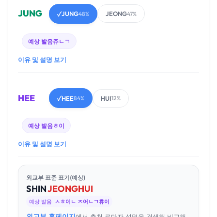
JUNG
JUNG
JEONG
✓
48%
47%
예상 발음
쥬ㄴㄱ
이유 및 설명 보기
HEE
HEE
HUI
✓
84%
12%
예상 발음
ㅎ이
이유 및 설명 보기
외교부 표준 표기(예상)
SHIN
JEONG
HUI
예상 발음
ㅅㅎ이ㄴ ㅈ어ㄴㄱ휴이
외교부 홈페이지
에서 추천 로마자 성명을 검색해 비교해