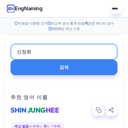
EngNaming
여권법·시행령 근거
외교부 공식 통계 반영
전문 에디터 검수
2026년 최신 기준
검색
추천 영어 이름
SHIN
JUNG
HEE
예상 발음
ㅅㅎ이ㄴ 쥬ㄴㄱㅎ이