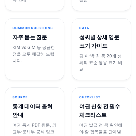
COMMON QUESTIONS
DATA
자주 묻는 질문
성씨별 상세 영문
표기 가이드
KIM vs GIM 등 궁금한
점을 모두 해결해 드립
김·이·박·최 등 20개 성
니다.
씨의 표준·통용 표기 비
교
SOURCE
CHECKLIST
통계 데이터 출처
여권 신청 전 필수
안내
체크리스트
여권 통계 PDF 원문, 외
여권 발급 전 꼭 확인해
교부·문체부 공식 링크
야 할 항목들을 단계별