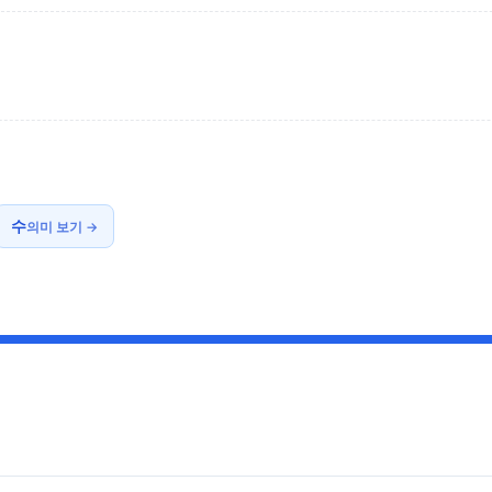
수
의미 보기 →