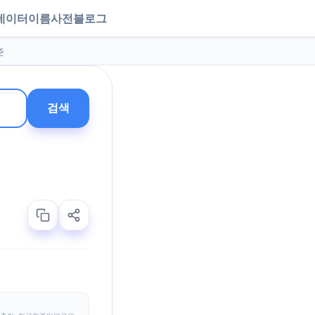
데이터
이름사전
블로그
준
검색