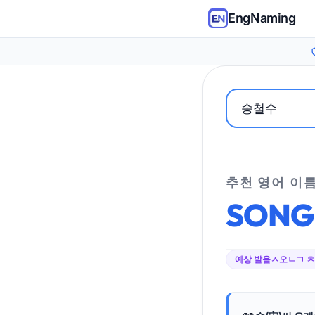
EngNaming
추천 영어 이
SONG
예상 발음
ㅅ오ㄴㄱ 