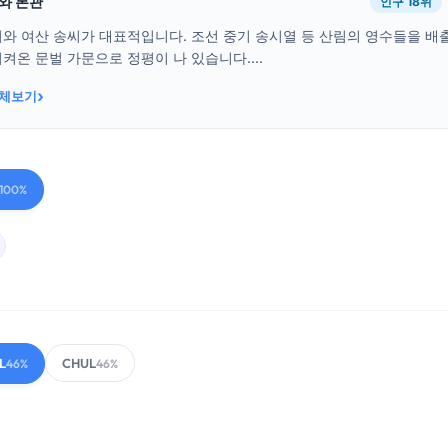
래와 본관
인구 18위
씨와 여산 송씨가 대표적입니다. 조선 중기 송시열 등 산림의 영수들을 
켜온 문벌 가문으로 정평이 나 있습니다....
›
전체보기
100%
L
CHUL
46%
46%