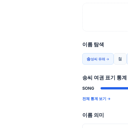
이름 탐색
송
철
성씨 유래 →
송씨 여권 표기 통계
SONG
전체 통계 보기 →
이름 의미