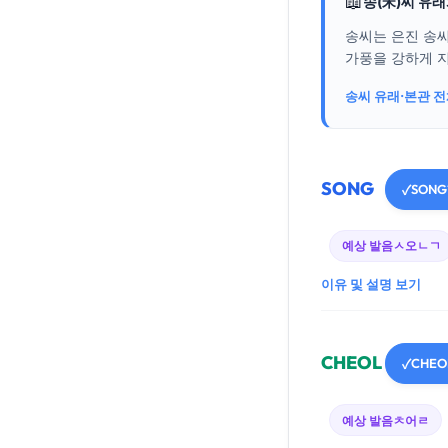
📖
송(宋)씨 유
송씨는 은진 송
가풍을 강하게 지
송씨 유래·본관 
SONG
SONG
✓
예상 발음
ㅅ오ㄴㄱ
이유 및 설명 보기
CHEOL
CHEO
✓
예상 발음
ㅊ어ㄹ