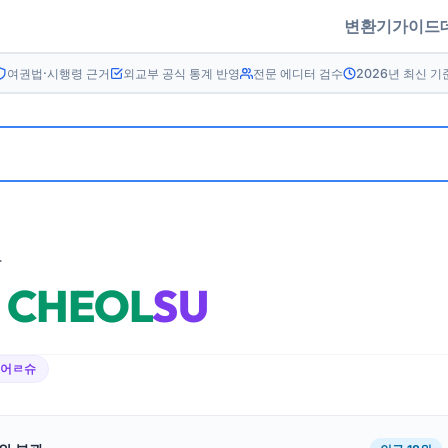
변환기
가이드
여권법·시행령 근거
외교부 공식 통계 반영
전문 에디터 검수
2026년 최신 기
름
CHEOL
SU
ㅊ어ㄹ슈