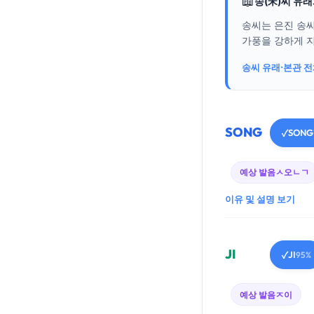
📖
송(宋)씨 유
송씨는 은진 송
가풍을 강하게 지
송씨 유래·본관 
SONG
SONG
✓
예상 발음
ㅅ오ㄴㄱ
이유 및 설명 보기
JI
JI
✓
95%
예상 발음
ㅈ이