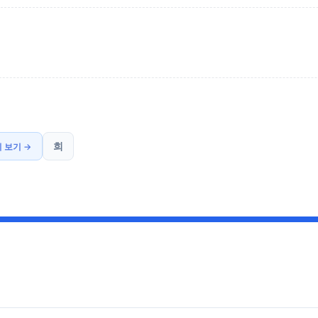
희
 보기 →