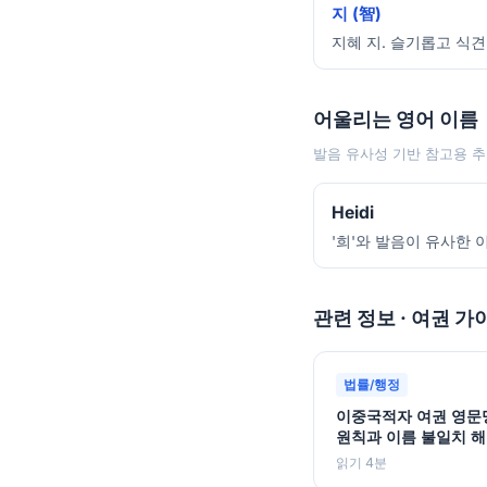
지 (智)
지혜 지. 슬기롭고 식견
어울리는 영어 이름
발음 유사성 기반 참고용 추
Heidi
'희'와 발음이 유사한 
관련 정보 · 여권 가
법률/행정
이중국적자 여권 영문
원칙과 이름 불일치 해
읽기 4분