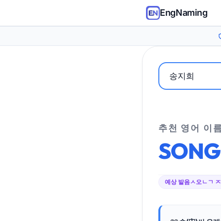
EngNaming
추천 영어 이
SONG
예상 발음
ㅅ오ㄴㄱ 