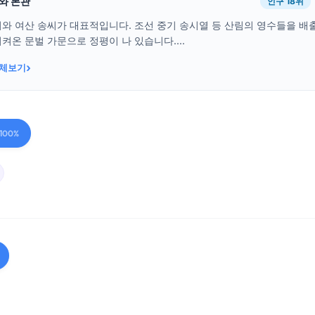
래와 본관
인구 18위
씨와 여산 송씨가 대표적입니다. 조선 중기 송시열 등 산림의 영수들을 
켜온 문벌 가문으로 정평이 나 있습니다....
›
전체보기
100%