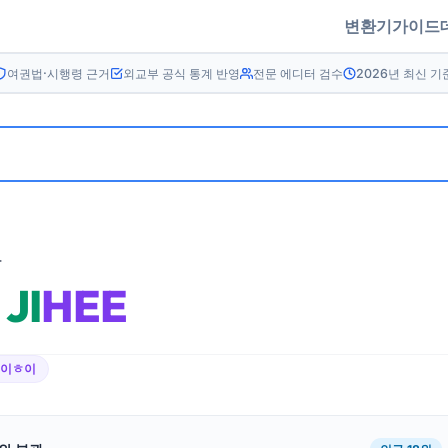
변환기
가이드
여권법·시행령 근거
외교부 공식 통계 반영
전문 에디터 검수
2026년 최신 기
름
JI
HEE
ㅈ이ㅎ이