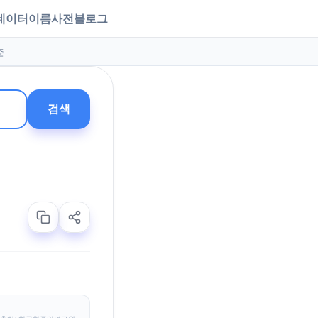
데이터
이름사전
블로그
준
검색