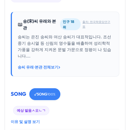
송(宋)씨 유래와 본
인구 18
출처: 한국학중앙연구
📖
원
위
관
송씨는 은진 송씨와 여산 송씨가 대표적입니다. 조선
중기 송시열 등 산림의 영수들을 배출하며 성리학적
가풍을 강하게 지켜온 문벌 가문으로 정평이 나 있습
니다....
›
송씨 유래·본관 전체보기
SONG
SONG
✓
100%
예상 발음
ㅅ오ㄴㄱ
이유 및 설명 보기