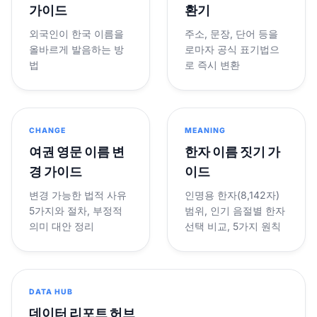
가이드
환기
외국인이 한국 이름을
주소, 문장, 단어 등을
올바르게 발음하는 방
로마자 공식 표기법으
법
로 즉시 변환
CHANGE
MEANING
여권 영문 이름 변
한자 이름 짓기 가
경 가이드
이드
변경 가능한 법적 사유
인명용 한자(8,142자)
5가지와 절차, 부정적
범위, 인기 음절별 한자
의미 대안 정리
선택 비교, 5가지 원칙
DATA HUB
데이터 리포트 허브