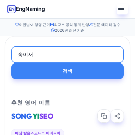
EngNaming
여권법·시행령 근거
외교부 공식 통계 반영
전문 에디터 검수
2026년 최신 기준
검색
추천 영어 이름
SONG
YI
SEO
예상 발음
ㅅ오ㄴㄱ 이이ㅅ어