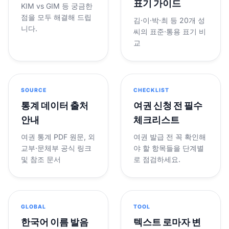
표기 가이드
KIM vs GIM 등 궁금한
점을 모두 해결해 드립
김·이·박·최 등 20개 성
니다.
씨의 표준·통용 표기 비
교
SOURCE
CHECKLIST
통계 데이터 출처
여권 신청 전 필수
안내
체크리스트
여권 통계 PDF 원문, 외
여권 발급 전 꼭 확인해
교부·문체부 공식 링크
야 할 항목들을 단계별
및 참조 문서
로 점검하세요.
GLOBAL
TOOL
한국어 이름 발음
텍스트 로마자 변